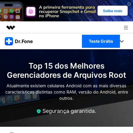
Produtos em destaque
Dr.Fone
Teste Grátis
Criatividade digital com IA generativa
Negócios
Toolkit Completo
Utilitários
Top 15 dos Melhores
Visão geral
Sobre nós
Veja Toolkit Completo >
Gerenciadores de Arquivos Root
Productos
Soluções
Sala de imprensa
Atualmente existem celulares Android com as mais diversas
Para PC
Guia & Suporte
características distintas como RAM, versão do Android, entre
outros.
Loja
Para Celular
Ações rápidas
Recursos
Segurança garantida.
Online
Dicas
Transferir Dados
Entrar
Centro de Ajuda