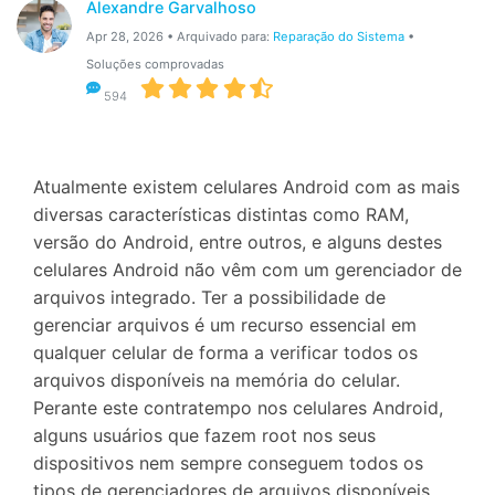
Gerenciador de dados
Alexandre Garvalhoso
Ver Todos Os Aplicativos
Apr 28, 2026 • Arquivado para:
Reparação do Sistema
•
Reparar Celular
Soluções comprovadas
594
Proteção do celular
Encontre Mais Soluções
Atualmente existem celulares Android com as mais
diversas características distintas como RAM,
versão do Android, entre outros, e alguns destes
celulares Android não vêm com um gerenciador de
arquivos integrado. Ter a possibilidade de
gerenciar arquivos é um recurso essencial em
qualquer celular de forma a verificar todos os
arquivos disponíveis na memória do celular.
Perante este contratempo nos celulares Android,
alguns usuários que fazem root nos seus
dispositivos nem sempre conseguem todos os
tipos de gerenciadores de arquivos disponíveis