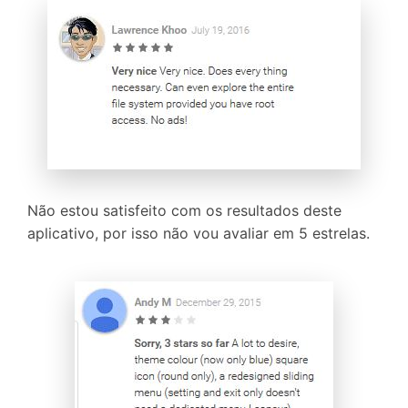
Controle seu celular com Dr.Fone
50M+ usuários, 17+ anos
Desbloqueie e repare seu celular
Recupere, proteja e transfira dados faclimente
Tecnologia de IA, sem complicação
Teste Online
Abrir APP
Não estou satisfeito com os resultados deste
aplicativo, por isso não vou avaliar em 5 estrelas.