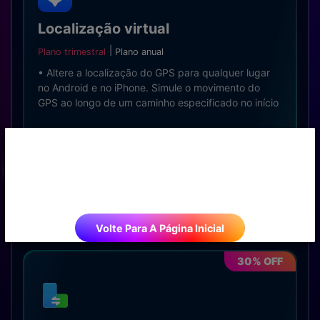
Localização virtual
Plano trimestral
Plano anual
• Altere a localização do GPS para qualquer lugar
no Android e no iPhone. Simule o movimento do
GPS ao longo de um caminho especificado no início
A campanha terminou!
Windows
macOS
R$ 58,09
R$ 82,99
A campanha terminou oficialmente!
Fique ligado em nossos eventos futuros.
Teste grátis >>
Volte Para A Página Inicial
30% OFF