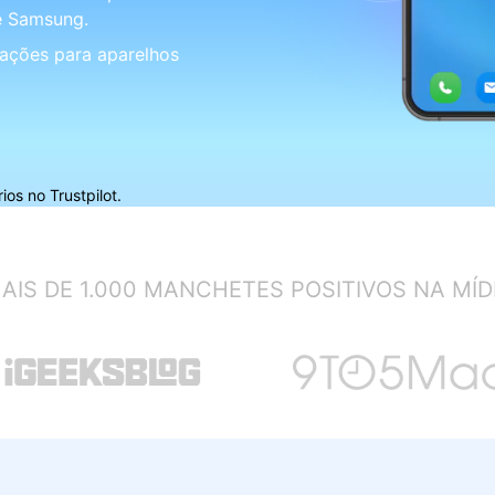
Apagador de Dados
e Samsung.
Ver todos os produtos
 do iTunes
Apagar
Apagar
ações para aparelhos
dados
dados
iPhone
Android
Ver Todos Os Aplicativos
s no Trustpilot.
AIS DE 1.000 MANCHETES POSITIVOS NA MÍD