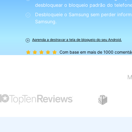
desbloquear o bloqueio padrão do telefon
Consertar erros
Desbloqueie o Samsung sem perder inform
Abrir APP
Samsung.
Abrir APP
Aprenda a destravar a tela de bloqueio do seu Android.
Com base em mais de 1000 comentário
Abrir APP
Abrir APP
M