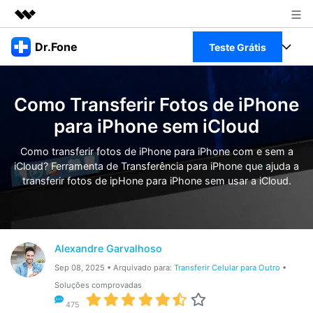
Produtos em destaque
Dr.Fone
Teste Grátis
Criatividade digital com IA generativa
Negócios
Toolkit Completo
Utilitários
Como Transferir Fotos de iPhone
Visão geral
Sobre nós
Veja Toolkit Completo >
para iPhone sem iCloud
Productos
Soluções
Sala de imprensa
Como transferir fotos de iPhone para iPhone com e sem a
Para PC
Guia & Suporte
iCloud? Ferramenta de Transferência para iPhone que ajuda a
transferir fotos de ipHone para iPhone sem usar a iCloud.
Loja
Para Celular
Ações rápidas
Recursos
Online
Dicas
Transferir Dados
Alexandre Garvalhoso
Entrar
Centro de Ajuda
Gerenciador de dados
Ver Todos Os Aplicativos
Sep 08, 2025 • Arquivado para:
Transferir Celular para Outro
•
Soluções comprovadas
Reparar Celular
475