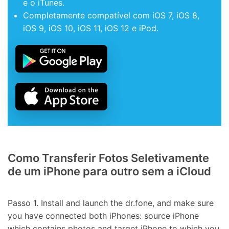
e o iTunes.
Completamente compatível com iOS 7, iOS 8,
iOS 9, iOS 10, iOS 11, iOS 12 e iPod.
Como Transferir Fotos Seletivamente
de um iPhone para outro sem a iCloud
Passo 1. Install and launch the dr.fone, and make sure
you have connected both iPhones: source iPhone
which contains photos and target iPhone to which you