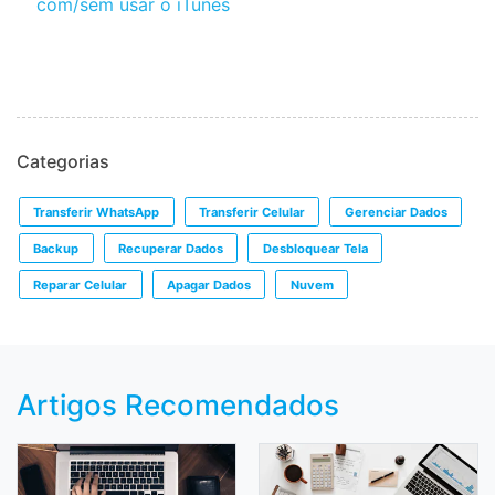
com/sem usar o iTunes
Categorias
Transferir WhatsApp
Transferir Celular
Gerenciar Dados
Backup
Recuperar Dados
Desbloquear Tela
Reparar Celular
Apagar Dados
Nuvem
Artigos Recomendados