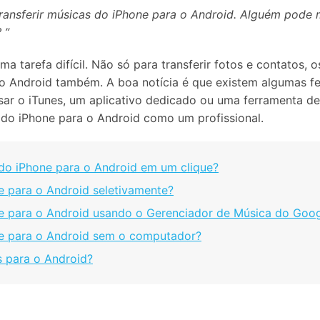
Apagador de Dados
ransferir músicas do iPhone para o Android. Alguém pode 
Ver todos os produtos
 do iTunes
Apagar
Apagar
 ”
dados
dados
iPhone
Android
Ver Todos Os Aplicativos
 tarefa difícil. Não só para transferir fotos e contatos,
 o Android também. A boa notícia é que existem algumas
ar o iTunes, um aplicativo dedicado ou uma ferramenta de 
 do iPhone para o Android como um profissional.
 do iPhone para o Android em um clique?
e para o Android seletivamente?
ne para o Android usando o Gerenciador de Música do Goo
ne para o Android sem o computador?
s para o Android?