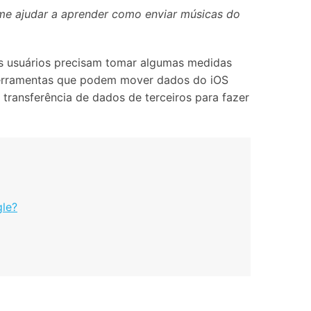
Localização Virtual
me ajudar a aprender como enviar músicas do
Mudar Localização iOS e
Android
 os usuários precisam tomar algumas medidas
 ferramentas que podem mover dados do iOS
transferência de dados de terceiros para fazer
gle?