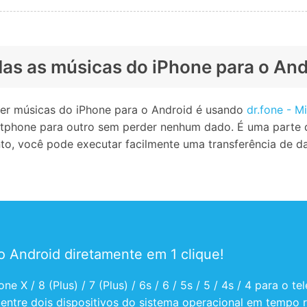
odas as músicas do iPhone para o An
er músicas do iPhone para o Android é usando
dr.fone - M
tphone para outro sem perder nenhum dado. É uma parte d
nto, você pode executar facilmente uma transferência de d
o Android diretamente em 1 clique!
ne X / 8 (Plus) / 7 (Plus) / 6s / 6 / 5s / 5 / 4s / 4 para o
entre dois dispositivos do sistema operacional em tempo r