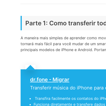
Parte 1: Como transferir t
A maneira mais simples de aprender como mov
tornará mais fácil para você mudar de um smar
principais modelos de iPhone e Android. Porta
dr.fone - Migrar
Transferir música do iPhone para 
Transfira facilmente os contatos do iPho
Funciona diretamente e transfere dados 