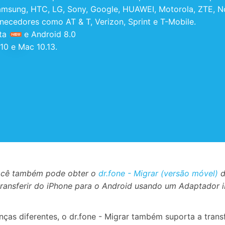
amsung, HTC, LG, Sony, Google, HUAWEI, Motorola, ZTE, No
ecedores como AT & T, Verizon, Sprint e T-Mobile.
eta
e Android 8.0
0 e Mac 10.13.
ocê também pode obter o
dr.fone - Migrar (versão móvel)
d
transferir do iPhone para o Android usando um Adaptador 
ças diferentes, o dr.fone - Migrar também suporta a trans