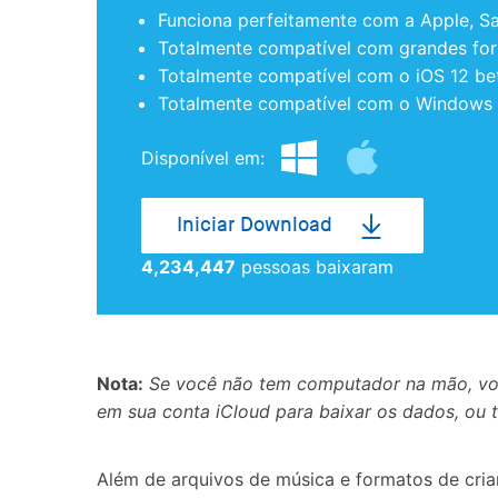
Funciona perfeitamente com a Apple, S
Totalmente compatível com grandes forn
Totalmente compatível com o iOS 12 b
Totalmente compatível com o Windows 1
Disponível em:
Iniciar Download
4,234,447
pessoas baixaram
Nota:
Se você não tem computador na mão, v
em sua conta iCloud para baixar os dados, ou 
Além de arquivos de música e formatos de crian