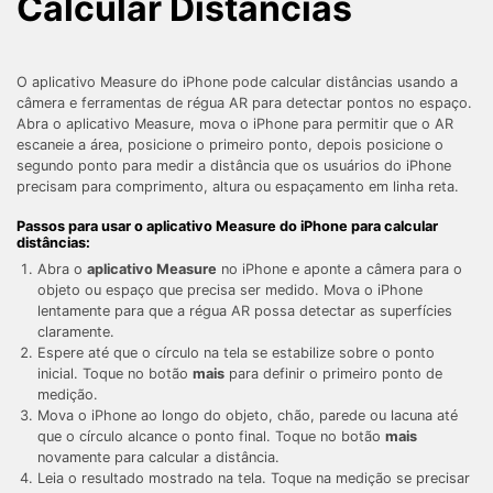
Calcular Distâncias
Gerenciador de dados
Ver Todos Os Aplicativos
Reparar Celular
O aplicativo Measure do iPhone pode calcular distâncias usando a
Proteção do celular
câmera e ferramentas de régua AR para detectar pontos no espaço.
Abra o aplicativo Measure, mova o iPhone para permitir que o AR
escaneie a área, posicione o primeiro ponto, depois posicione o
segundo ponto para medir a distância que os usuários do iPhone
Encontre Mais Soluções
precisam para comprimento, altura ou espaçamento em linha reta.
Passos para usar o aplicativo Measure do iPhone para calcular
distâncias:
Abra o
aplicativo Measure
no iPhone e aponte a câmera para o
objeto ou espaço que precisa ser medido. Mova o iPhone
lentamente para que a régua AR possa detectar as superfícies
claramente.
Espere até que o círculo na tela se estabilize sobre o ponto
inicial. Toque no botão
mais
para definir o primeiro ponto de
medição.
Mova o iPhone ao longo do objeto, chão, parede ou lacuna até
que o círculo alcance o ponto final. Toque no botão
mais
novamente para calcular a distância.
Leia o resultado mostrado na tela. Toque na medição se precisar