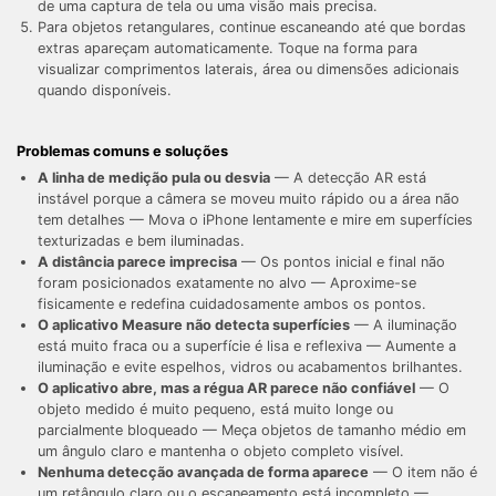
de uma captura de tela ou uma visão mais precisa.
Para objetos retangulares, continue escaneando até que bordas
extras apareçam automaticamente. Toque na forma para
visualizar comprimentos laterais, área ou dimensões adicionais
quando disponíveis.
Problemas comuns e soluções
A linha de medição pula ou desvia
— A detecção AR está
instável porque a câmera se moveu muito rápido ou a área não
tem detalhes — Mova o iPhone lentamente e mire em superfícies
texturizadas e bem iluminadas.
A distância parece imprecisa
— Os pontos inicial e final não
foram posicionados exatamente no alvo — Aproxime-se
fisicamente e redefina cuidadosamente ambos os pontos.
O aplicativo Measure não detecta superfícies
— A iluminação
está muito fraca ou a superfície é lisa e reflexiva — Aumente a
iluminação e evite espelhos, vidros ou acabamentos brilhantes.
O aplicativo abre, mas a régua AR parece não confiável
— O
objeto medido é muito pequeno, está muito longe ou
parcialmente bloqueado — Meça objetos de tamanho médio em
um ângulo claro e mantenha o objeto completo visível.
Nenhuma detecção avançada de forma aparece
— O item não é
um retângulo claro ou o escaneamento está incompleto —