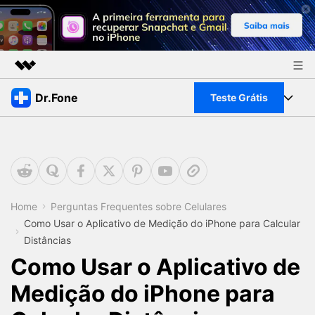
Produtos em destaque
Dr.Fone
Teste Grátis
Criatividade digital com IA generativa
Negócios
Toolkit Completo
Utilitários
Visão geral
Sobre nós
Veja Toolkit Completo >
Productos
Soluções
Sala de imprensa
Para PC
Home
Perguntas Frequentes sobre Celulares
Guia & Suporte
Como Usar o Aplicativo de Medição do iPhone para Calcular
Loja
Para Celular
Distâncias
Ações rápidas
Recursos
Como Usar o Aplicativo de
Online
Dicas
Medição do iPhone para
Transferir Dados
Entrar
Centro de Ajuda