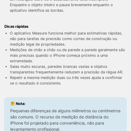
Enquadre o objeto inteiro e pause brevemente enquanto o
aplicativo identifica as bordas.
Dicas rápidas
O aplicativo Measure funciona melhor para estimativas rápidas,
não para tarefas de precisão como cortes de construção ou
medição legal de propriedades.
Medições de chão a chão ou de parede a parede geralmente são
mais precisas quando o iPhone começa próximo a uma
extremidade.
Salas muito escuras, paredes brancas vazias e objetos
transparentes frequentemente reduzem a precisão da régua AR.
Repetir a mesma medição duas ou três vezes ajuda a confirmar
se o resultado é consistente.
Controle seu celular com Dr.Fone
50M+ usuários, 17+ anos
🤔 Nota:
Desbloqueie e repare seu celular
Pequenas diferenças de alguns milímetros ou centímetros
Recupere, proteja e transfira dados faclimente
são comuns. O recurso de medição de distância do
Tecnologia de IA, sem complicação
iPhone foi projetado para conveniência, não para
levantamento profissional.