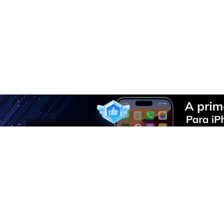
Solução Telefônica Tu
O Dr.Fone toma conta de todos
F
U
R