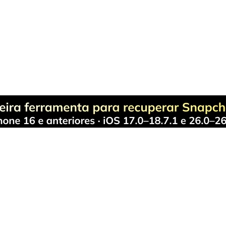
do-em-Um
 os seus problemas de gerenciamento do telefone com uma solução 
Produtos Maravilhosos
Wondershare
ilmora
Sobre
niConverter
Sala de imprensa
ecoverit
Presença Global