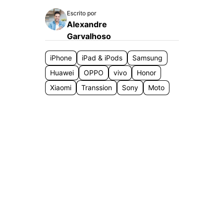
Localização Virtual
Escrito por
Mudar Localização iOS e
Alexandre
Android
Garvalhoso
iPhone
iPad & iPods
Samsung
Huawei
OPPO
vivo
Honor
Xiaomi
Transsion
Sony
Moto