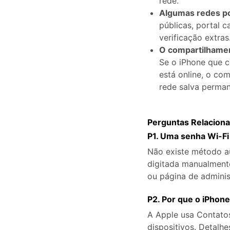
rede.
Algumas redes p
públicas, portal 
verificação extras
O compartilhamen
Se o iPhone que 
está online, o co
rede salva perman
Perguntas Relacion
P1. Uma senha Wi-Fi
Não existe método a
digitada manualmente
ou página de adminis
P2. Por que o iPhon
A Apple usa Contatos 
dispositivos. Detal