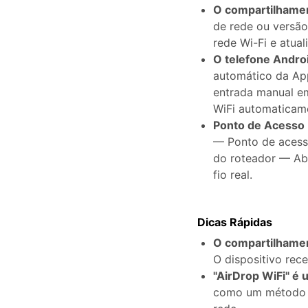
O compartilhamen
de rede ou versã
rede Wi-Fi e atual
O telefone Andro
automático da Ap
entrada manual em
WiFi automaticam
Ponto de Acesso 
— Ponto de acesso
do roteador — Abr
fio real.
Dicas Rápidas
O compartilhamen
O dispositivo rece
"AirDrop WiFi" é
como um método di