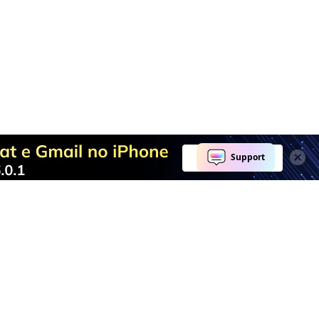
completa.
Explore IA
Centro de Ajuda
Ferramentas de IA
Fale conosco
Marketing
Centro de Suporte
Redes Sociais
ID Wondershare