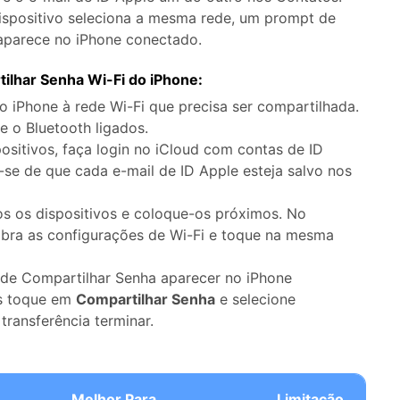
Apagador de Dados
spositivo seleciona a mesma rede, um prompt de
Ver todos os produtos
 do iTunes
Apagar
Apagar
aparece no iPhone conectado.
dados
dados
iPhone
Android
Ver Todos Os Aplicativos
ilhar Senha Wi-Fi do iPhone:
o iPhone à rede Wi-Fi que precisa ser compartilhada.
e o Bluetooth ligados.
sitivos, faça login no iCloud com contas de ID
e-se de que cada e-mail de ID Apple esteja salvo nos
s os dispositivos e coloque-os próximos. No
abra as configurações de Wi-Fi e toque na mesma
de Compartilhar Senha aparecer no iPhone
s toque em
Compartilhar Senha
e selecione
transferência terminar.
Melhor Para
Limitação