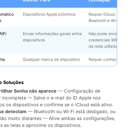
omático
Dispositivos Apple próximos
Requer iCloud, Conta
e
Bluetooth e Wi-Fi
WiFi
Enviar informações gerais entre
Não pode enviar dir
dispositivos
credenciais WiFi com
de rede utilizável
nha
Qualquer marca de dispositivo
Requer conhecer a s
e Soluções
tilhar Senha não aparece
— Configuração de
 incompleta — Salve o e-mail do ID Apple nos
 os dispositivos e confirme se o iCloud está ativo.
 se detectam
— Bluetooth ou Wi-Fi está desligado, ou
stão muito distantes — Ative ambas as configurações,
 as telas e aproxime os dispositivos.