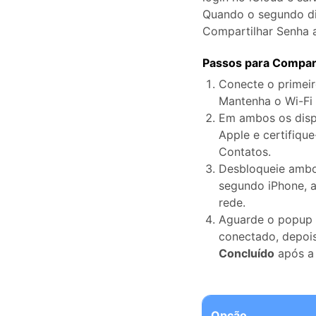
Quando o segundo di
Consertar erros
Compartilhar Senha 
Abrir APP
Passos para Compart
Abrir APP
Conecte o primeir
Mantenha o Wi-Fi 
Em ambos os dispo
Apple e certifiqu
Abrir APP
Abrir APP
Contatos.
Desbloqueie ambo
segundo iPhone, 
rede.
Aguarde o popup 
conectado, depoi
Concluído
após a 
Opção