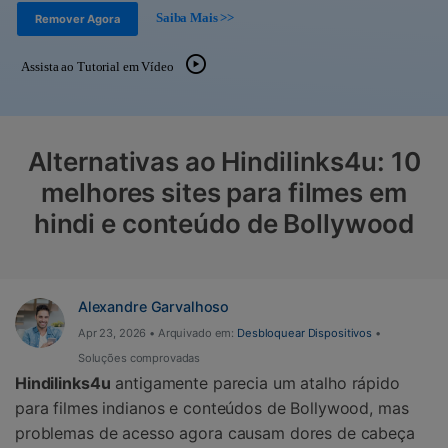
Gerenciador de dados
Ver Todos Os Aplicativos
Saiba Mais >>
Remover Agora
Reparar Celular
Assista ao Tutorial em Vídeo
Proteção do celular
Encontre Mais Soluções
Alternativas ao Hindilinks4u: 10
melhores sites para filmes em
hindi e conteúdo de Bollywood
Alexandre Garvalhoso
Apr 23, 2026 • Arquivado em:
Desbloquear Dispositivos
•
Soluções comprovadas
Hindilinks4u
antigamente parecia um atalho rápido
para filmes indianos e conteúdos de Bollywood, mas
problemas de acesso agora causam dores de cabeça