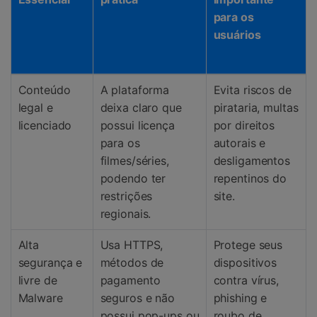
para os
usuários
Conteúdo
A plataforma
Evita riscos de
legal e
deixa claro que
pirataria, multas
licenciado
possui licença
por direitos
para os
autorais e
filmes/séries,
desligamentos
podendo ter
repentinos do
restrições
site.
regionais.
Alta
Usa HTTPS,
Protege seus
segurança e
métodos de
dispositivos
livre de
pagamento
contra vírus,
Malware
seguros e não
phishing e
possui pop-ups ou
roubo de