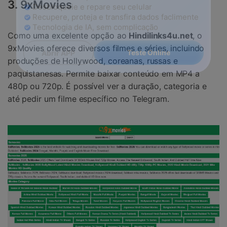
Controle seu celular com Dr.Fone
3. 9xMovies
50M+ usuários, 17+ anos
Desbloqueie e repare seu celular
Como uma excelente opção ao
Hindilinks4u.net
, o
Recupere, proteja e transfira dados faclimente
Tecnologia de IA, sem complicação
9xMovies oferece diversos filmes e séries, incluindo
produções de Hollywood, coreanas, russas e
paquistanesas. Permite baixar conteúdo em MP4 a
Teste Online
Abrir APP
480p ou 720p. É possível ver a duração, categoria e
até pedir um filme específico no Telegram.