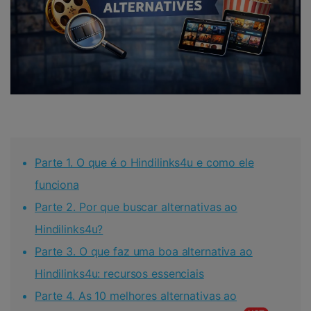
Parte 1. O que é o Hindilinks4u e como ele
funciona
Parte 2. Por que buscar alternativas ao
Hindilinks4u?
Parte 3. O que faz uma boa alternativa ao
Hindilinks4u: recursos essenciais
Parte 4. As 10 melhores alternativas ao