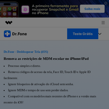
Produtos em destaque
Dr.Fone
Teste Grátis
Criatividade digital com IA generativa
Negócios
Toolkit Completo
Utilitários
Dr.Fone - Desbloquear Tela (iOS)
Visão geral
Sobre nós
Veja Toolkit Completo >
Remova as restrições de MDM escolar no iPhone/iPad
Productos
Soluções
Processo simples e direto.
Sala de imprensa
Para PC
Remova códigos de acesso da tela, Face ID, Touch ID e Apple ID
Guia & Suporte
facilmente.
Loja
Para Celular
Ignore bloqueios de ativação do iCloud sem senha.
Ações rápidas
Recursos
Ignore MDM e tempo de uso sem perder dados.
Online
Dicas
Compatível com os modelos mais recentes de iPhone e a versão mais
Transferir Dados
recente do iOS!
Entrar
Centro de Ajuda