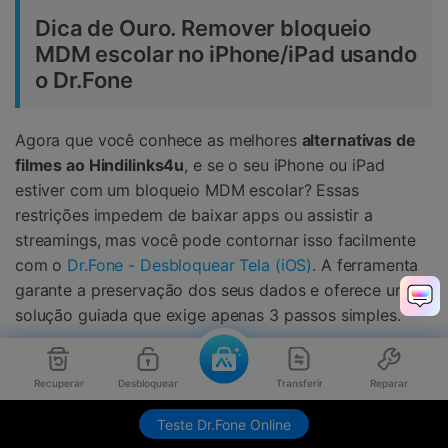
Dica de Ouro. Remover bloqueio
MDM escolar no iPhone/iPad usando
o Dr.Fone
Agora que você conhece as melhores
alternativas de
filmes ao Hindilinks4u
, e se o seu iPhone ou iPad
estiver com um bloqueio MDM escolar? Essas
restrições impedem de baixar apps ou assistir a
streamings, mas você pode contornar isso facilmente
com o
Dr.Fone - Desbloquear Tela (iOS)
. A ferramenta
garante a preservação dos seus dados e oferece uma
solução guiada que exige apenas 3 passos simples.
O Dr.Fone é compatível com as mais recentes versões
Recuperar
Desbloquear
Transferir
Reparar
iOS 26/iPadOS 26 e iPhone 17, e não exige nenhuma
experiência técnica para remover o MDM. Com a
Teste Dr.Fone Online
opção Buscar (Find My) desativada, os usuários