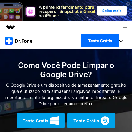
Produtos em destaque
Dr.Fone
Teste Grátis
Criatividade digital com IA generativa
Negócios
Toolkit Completo
Utilitários
Como Você Pode Limpar o
Visão geral
Sobre nós
Veja Toolkit Completo >
Google Drive?
Productos
Soluções
Sala de imprensa
O Google Drive é um dispositivo de armazenamento gratuito
Para PC
Guia & Suporte
que é utilizado para armazenar arquivos importantes. É
importante mantê-lo organizado. No entanto, limpar o Google
Loja
Para Celular
Drive pode ser uma tarefa u
Ações rápidas
Recursos
Online
Dicas
Teste Grátis
Teste Grátis
Transferir Dados
Entrar
Centro de Ajuda