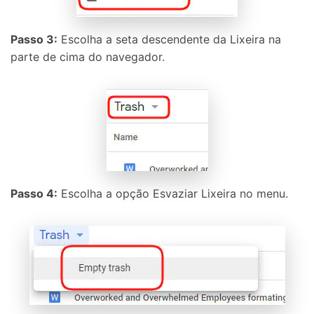
Controle seu celular com Dr.Fone
50M+ usuários, 17+ anos
Desbloqueie e repare seu celular
Passo 3:
Escolha a seta descendente da Lixeira na
Recupere, proteja e transfira dados faclimente
parte de cima do navegador.
Tecnologia de IA, sem complicação
Teste Online
Abrir APP
Passo 4:
Escolha a opção Esvaziar Lixeira no menu.