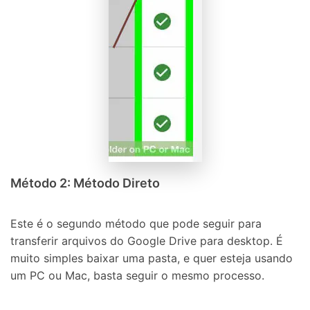
Controle seu celular com Dr.Fone
50M+ usuários, 17+ anos
Desbloqueie e repare seu celular
Recupere, proteja e transfira dados faclimente
Tecnologia de IA, sem complicação
Teste Online
Abrir APP
Método 2: Método Direto
Este é o segundo método que pode seguir para
transferir arquivos do Google Drive para desktop. É
muito simples baixar uma pasta, e quer esteja usando
um PC ou Mac, basta seguir o mesmo processo.