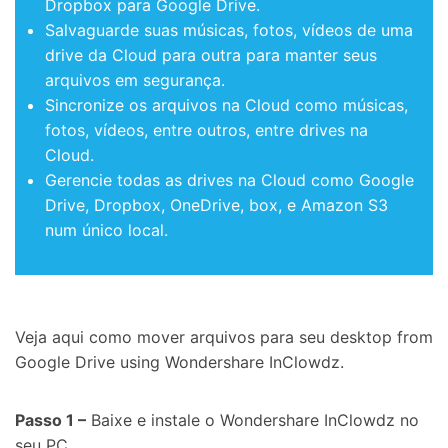
Dropbox para Google Drive.
Salvaguarde suas músicas, fotos, vídeos de uma
drive da Cloud para outra para manter seus
arquivos em segurança.
Sincronize os arquivos na Cloud como músicas,
fotos, vídeos, entre outros, entre drives na
Cloud.
Gerencie todas as drives na Cloud como Google
Drive, Dropbox, OneDrive, box, e Amazon S3
num único local.
Veja aqui como mover arquivos para seu desktop from
Google Drive using Wondershare InClowdz.
Passo 1 –
Baixe e instale o Wondershare InClowdz no
seu PC.