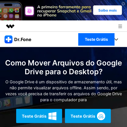
Produtos em destaque
Dr.Fone
Teste Grátis
Criatividade digital com IA generativa
Negócios
Toolkit Completo
Utilitários
Como Mover Arquivos do Google
Visão geral
Sobre nós
Veja Toolkit Completo >
Drive para o Desktop?
Productos
Soluções
Sala de imprensa
O Google Drive é um dispositivo de armazenamento útil, mas
Para PC
Guia & Suporte
não permite visualizar arquivos offline. Assim sendo, por
vezes você precisa de transferir os arquivos do Google Drive
Loja
Para Celular
para o computador para
Ações rápidas
Recursos
Online
Dicas
Teste Grátis
Teste Grátis
Transferir Dados
Entrar
Centro de Ajuda