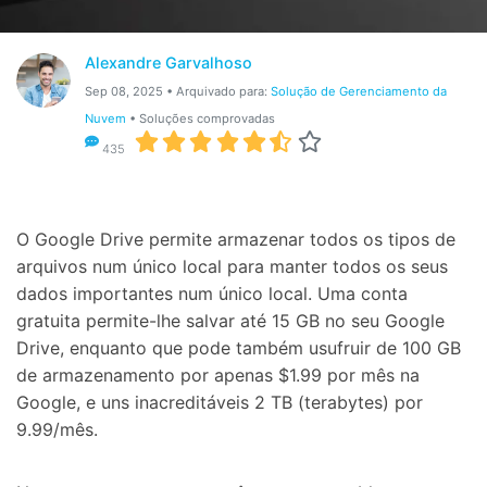
Gerenciador de dados
Ver Todos Os Aplicativos
Reparar Celular
Alexandre Garvalhoso
Sep 08, 2025 • Arquivado para:
Solução de Gerenciamento da
Proteção do celular
Nuvem
• Soluções comprovadas
435
Encontre Mais Soluções
O Google Drive permite armazenar todos os tipos de
arquivos num único local para manter todos os seus
dados importantes num único local. Uma conta
gratuita permite-lhe salvar até 15 GB no seu Google
Drive, enquanto que pode também usufruir de 100 GB
de armazenamento por apenas $1.99 por mês na
Google, e uns inacreditáveis 2 TB (terabytes) por
9.99/mês.