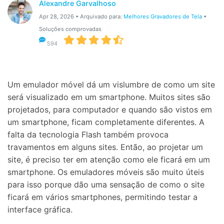
Gerenciador de dados
Alexandre Garvalhoso
Ver Todos Os Aplicativos
Apr 28, 2026 • Arquivado para:
Melhores Gravadores de Tela
•
Reparar Celular
Soluções comprovadas
594
Proteção do celular
Encontre Mais Soluções
Um emulador móvel dá um vislumbre de como um site
será visualizado em um smartphone. Muitos sites são
projetados, para computador e quando são vistos em
um smartphone, ficam completamente diferentes. A
falta da tecnologia Flash também provoca
travamentos em alguns sites. Então, ao projetar um
site, é preciso ter em atenção como ele ficará em um
smartphone. Os emuladores móveis são muito úteis
para isso porque dão uma sensação de como o site
ficará em vários smartphones, permitindo testar a
interface gráfica.