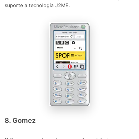
suporte a tecnologia J2ME.
Controle seu celular com Dr.Fone
50M+ usuários, 17+ anos
Desbloqueie e repare seu celular
Recupere, proteja e transfira dados faclimente
Tecnologia de IA, sem complicação
8. Gomez
Teste Online
Abrir APP