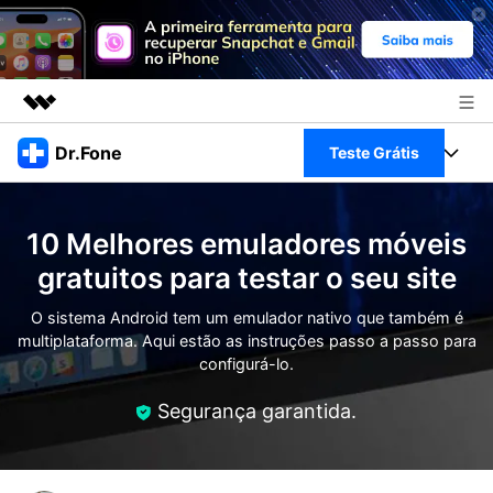
Produtos em destaque
Dr.Fone
Teste Grátis
Criatividade digital com IA generativa
Negócios
Toolkit Completo
Utilitários
10 Melhores emuladores móveis
Visão geral
Sobre nós
Veja Toolkit Completo >
gratuitos para testar o seu site
Productos
Soluções
Sala de imprensa
O sistema Android tem um emulador nativo que também é
Para PC
Guia & Suporte
multiplataforma. Aqui estão as instruções passo a passo para
configurá-lo.
Loja
Para Celular
Ações rápidas
Recursos
Segurança garantida.
Online
Dicas
Transferir Dados
Entrar
Centro de Ajuda