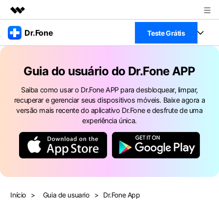
Produtos em destaque
Dr.Fone
Teste Grátis
Criatividade digital com IA generativa
Negócios
Toolkit Completo
Utilitários
Guia do usuário do Dr.Fone APP
Visão geral
Veja Toolkit Completo >
Sobre nós
Productos
Soluções
Saiba como usar o Dr.Fone APP para desbloquear, limpar,
recuperar e gerenciar seus dispositivos móveis. Baixe agora a
Sala de imprensa
Para PC
versão mais recente do aplicativo Dr.Fone e desfrute de uma
Guia & Suporte
experiência única.
Loja
Para Celular
Ações rápidas
Recursos
Online
Dicas
Transferir Dados
Entrar
Centro de Ajuda
Gerenciador de dados
Ver Todos Os Aplicativos
Início
>
Guia de usuario
>
Dr.Fone App
Reparar Celular