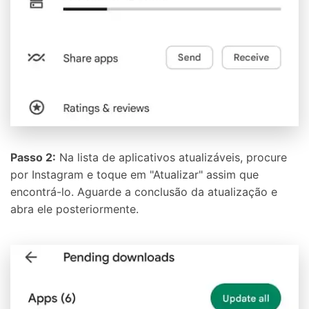
Controle seu celular com Dr.Fone
50M+ usuários, 17+ anos
Desbloqueie e repare seu celular
Recupere, proteja e transfira dados faclimente
Tecnologia de IA, sem complicação
Teste Online
Abrir APP
Passo 2:
Na lista de aplicativos atualizáveis, procure
por Instagram e toque em "Atualizar" assim que
encontrá-lo. Aguarde a conclusão da atualização e
abra ele posteriormente.