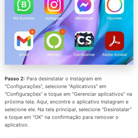
Passo 2:
Para desinstalar o Instagram em
"Configurações", selecione "Aplicativos" em
"Configurações" e toque em "Gerenciar aplicativos" na
próxima tela. Aqui, encontre o aplicativo Instagram e
selecione ele. Na tela principal, selecione "Desinstalar"
e toque em "OK" na confirmação para remover o
Recuperar
Desbloquear
Transferir
Reparar
aplicativo.
Teste Dr.Fone Online