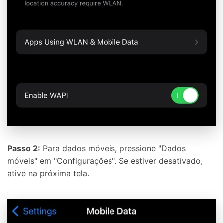
Passo 2:
Para dados móveis, pressione "Dados
móveis" em "Configurações". Se estiver desativado,
ative na próxima tela.