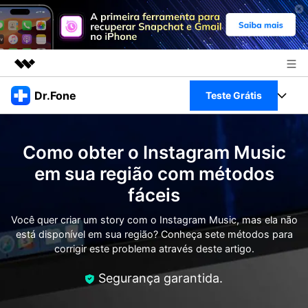
Produtos em destaque
Dr.Fone
Teste Grátis
Criatividade digital com IA generativa
Negócios
Toolkit Completo
Utilitários
Como obter o Instagram Music
Visão geral
Sobre nós
Veja Toolkit Completo >
em sua região com métodos
Productos
Soluções
fáceis
Sala de imprensa
Para PC
Guia & Suporte
Você quer criar um story com o Instagram Music, mas ela não
Loja
está disponível em sua região? Conheça sete métodos para
Para Celular
Ações rápidas
corrigir este problema através deste artigo.
Recursos
Online
Dicas
Segurança garantida.
Transferir Dados
Entrar
Centro de Ajuda