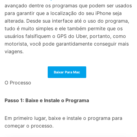
avançado dentre os programas que podem ser usados
para garantir que a localização do seu iPhone seja
alterada. Desde sua interface até o uso do programa,
tudo é muito simples e ele também permite que os
usuários falsifiquem o GPS do Uber, portanto, como
motorista, você pode garantidamente conseguir mais
viagens.
Controle seu celular com Dr.Fone
50M+ usuários, 17+ anos
Baixar Para Mac
Desbloqueie e repare seu celular
O Processo
Recupere, proteja e transfira dados faclimente
Tecnologia de IA, sem complicação
Passo 1: Baixe e Instale o Programa
Teste Online
Abrir APP
Em primeiro lugar, baixe e instale o programa para
começar o processo.