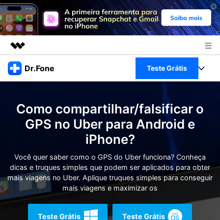
Produtos em destaque
Dr.Fone
Teste Grátis
Criatividade digital com IA generativa
Negócios
Toolkit Completo
Utilitários
Como compartilhar/falsificar o
Visão geral
Sobre nós
Veja Toolkit Completo >
GPS no Uber para Android e
Productos
Soluções
iPhone?
Sala de imprensa
Para PC
Guia & Suporte
Você quer saber como o GPS do Uber funciona? Conheça
Loja
dicas e truques simples que podem ser aplicados para obter
Para Celular
Ações rápidas
mais viagens no Uber. Aplique truques simples para conseguir
Recursos
mais viagens e maximizar os
Online
Dicas
Transferir Dados
Entrar
Teste Grátis
Teste Grátis
Centro de Ajuda