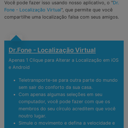
Você pode fazer isso usando nosso aplicativo, o "
Dr.
Fone - Localização Virtual
", que permite que você
compartilhe uma localização falsa com seus amigos.
Dr.Fone - Localização Virtual
Apenas 1 Clique para Alterar a Localização em iOS
e Android
Teletransporte-se para outra parte do mundo
sem sair do conforto da sua casa.
Com apenas algumas seleções em seu
computador, você pode fazer com que os
membros do seu círculo acreditem que você
noutro lugar.
Simule o movimento e defina a velocidade e