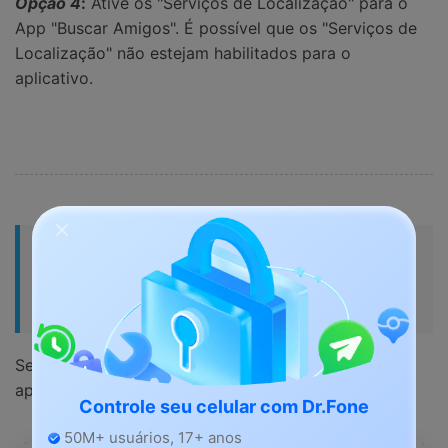
Opção 4
:
Ative os "Serviços de Localização" para o
App "Buscar Amigos". É possível que os "Serviços de
Localização" não estejam habilitados para o
aplicativo.
Parte 3: Como Compartilhar Sua
Localização com o App Buscar
Amigos?
Se você deseja compartilhar sua localização no
aplicativo "Buscar Amigos", siga as etapas seguintes.
Controle seu celular com Dr.Fone
50M+ usuários, 17+ anos