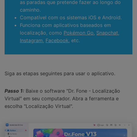
as paradas que pretende fazer ao longo do
caminho.
Compatível com os sistemas iOS e Android.
Funciona com aplicativos baseados em
localização, como
Pokémon Go
,
Snapchat
,
Instagram
,
Facebook
, etc.
Siga as etapas seguintes para usar o aplicativo.
Passo 1:
Baixe o software "Dr. Fone - Localização
Virtual" em seu computador. Abra a ferramenta e
escolha "Localização Virtual".