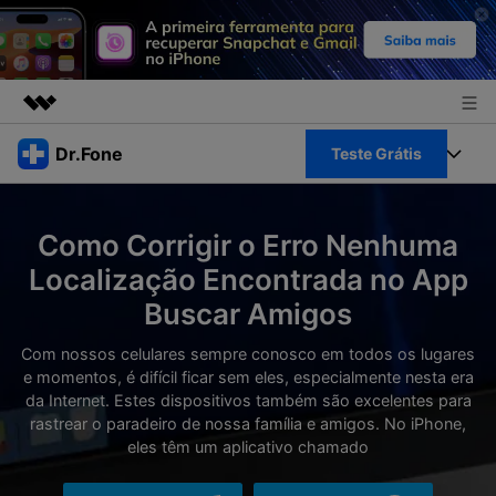
Produtos em destaque
Dr.Fone
Teste Grátis
Criatividade digital com IA generativa
Negócios
Toolkit Completo
Utilitários
Como Corrigir o Erro Nenhuma
Visão geral
Sobre nós
Veja Toolkit Completo >
Localização Encontrada no App
Productos
Soluções
Buscar Amigos
Sala de imprensa
Para PC
Guia & Suporte
Com nossos celulares sempre conosco em todos os lugares
Loja
e momentos, é difícil ficar sem eles, especialmente nesta era
Para Celular
Ações rápidas
da Internet. Estes dispositivos também são excelentes para
Recursos
rastrear o paradeiro de nossa família e amigos. No iPhone,
Online
Dicas
eles têm um aplicativo chamado
Transferir Dados
Entrar
Centro de Ajuda