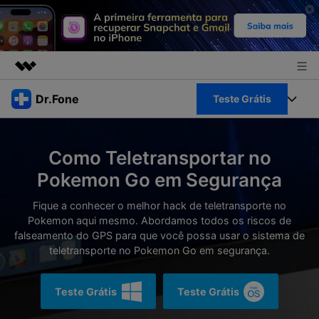
Produtos em destaque
Dr.Fone
Teste Grátis
Criatividade digital com IA generativa
Negócios
Toolkit Completo
Utilitários
Como Teletransportar no
Visão geral
Sobre nós
Veja Toolkit Completo >
Pokemon Go em Segurança
Productos
Soluções
Sala de imprensa
Fique a conhecer o melhor hack de teletransporte no
Para PC
Guia & Suporte
Pokemon aqui mesmo. Abordamos todos os riscos de
falseamento do GPS para que você possa usar o sistema de
Loja
Para Celular
teletransporte no Pokemon Go em segurança.
Ações rápidas
Recursos
Online
Dicas
Teste Grátis
Teste Grátis
Transferir Dados
Entrar
Centro de Ajuda