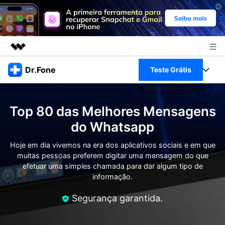
Produtos em destaque
Dr.Fone
Teste Grátis
Criatividade digital com IA generativa
Negócios
Toolkit Completo
Utilitários
Top 80 das Melhores Mensagens
Visão geral
Sobre nós
Veja Toolkit Completo >
do Whatsapp
Productos
Soluções
Sala de imprensa
Hoje em dia vivemos na era dos aplicativos sociais e em que
Para PC
Guia & Suporte
muitas pessoas preferem digitar uma mensagem do que
efetuar uma simples chamada para dar algum tipo de
Loja
Para Celular
informação.
Ações rápidas
Recursos
Online
Segurança garantida.
Dicas
Transferir Dados
Entrar
Centro de Ajuda