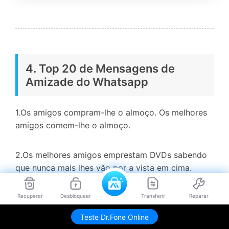
4. Top 20 de Mensagens de
Amizade do Whatsapp
1.Os amigos compram-lhe o almoço. Os melhores
amigos comem-lhe o almoço.
2.Os melhores amigos emprestam DVDs sabendo
que nunca mais lhes vão por a vista em cima.
3.Os rios podem secar, as flores podem morrer.
Recuperar
Desbloquear
Transferir
Reparar
Mas os amigos verdadeiros nunca vão
Teste Dr.Fone Online
desaparecer.