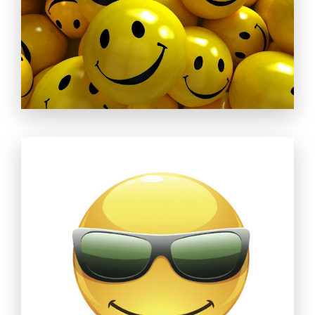
Controle seu celular com Dr.Fone
50M+ usuários, 17+ anos
Desbloqueie e repare seu celular
Recupere, proteja e transfira dados faclimente
Tecnologia de IA, sem complicação
Teste Online
Abrir APP