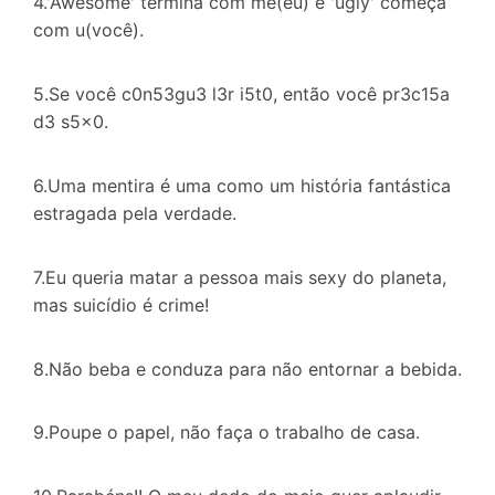
4.'Awesome' termina com me(eu) e 'ugly' começa
com u(você).
5.Se você c0n53gu3 l3r i5t0, então você pr3c15a
d3 s5x0.
6.Uma mentira é uma como um história fantástica
estragada pela verdade.
7.Eu queria matar a pessoa mais sexy do planeta,
mas suicídio é crime!
8.Não beba e conduza para não entornar a bebida.
9.Poupe o papel, não faça o trabalho de casa.