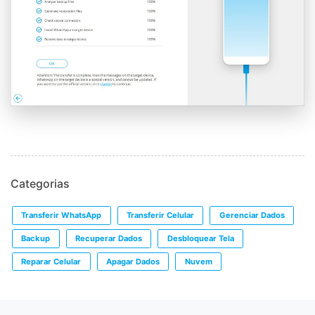
Categorias
Transferir WhatsApp
Transferir Celular
Gerenciar Dados
Backup
Recuperar Dados
Desbloquear Tela
Reparar Celular
Apagar Dados
Nuvem