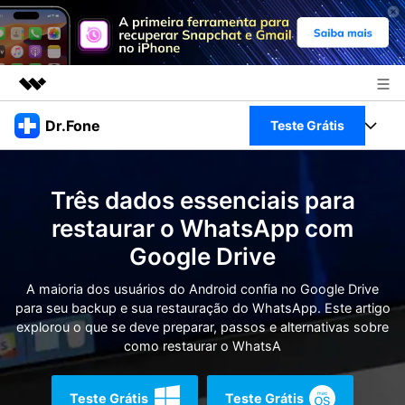
Produtos em destaque
Dr.Fone
Teste Grátis
Criatividade digital com IA generativa
Negócios
Toolkit Completo
Utilitários
Três dados essenciais para
Visão geral
Sobre nós
Veja Toolkit Completo >
restaurar o WhatsApp com
Productos
Soluções
Google Drive
Sala de imprensa
Para PC
Guia & Suporte
A maioria dos usuários do Android confia no Google Drive
Loja
para seu backup e sua restauração do WhatsApp. Este artigo
Para Celular
Ações rápidas
explorou o que se deve preparar, passos e alternativas sobre
Recursos
como restaurar o WhatsA
Online
Dicas
Transferir Dados
Entrar
Teste Grátis
Teste Grátis
Centro de Ajuda