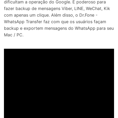
dificultam a operação do Google. É poderoso para
fazer backup de mensagens Viber, LINE, WeChat, Kik
com apenas um clique. Além disso, o Dr.Fone -
WhatsApp Transfer faz com que os usuários façam
backup e exportem mensagens do WhatsApp para seu
Mac / PC.
Controle seu celular com Dr.Fone
50M+ usuários, 17+ anos
Desbloqueie e repare seu celular
Recupere, proteja e transfira dados faclimente
Tecnologia de IA, sem complicação
Teste Online
Abrir APP