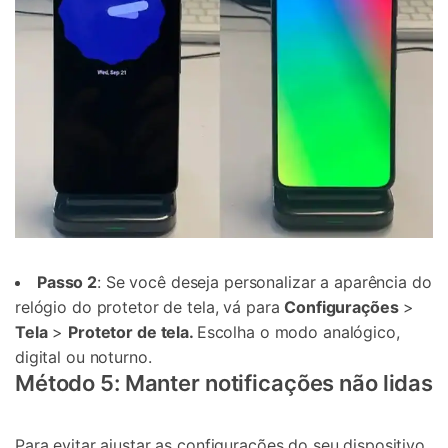
Controle seu celular com Dr.Fone
50M+ usuários, 17+ anos
Desbloqueie e repare seu celular
Recupere, proteja e transfira dados faclimente
Tecnologia de IA, sem complicação
Teste Online
Abrir APP
Passo 2
: Se você deseja personalizar a aparência do
relógio do protetor de tela, vá para
Configurações
>
Tela
>
Protetor de tela.
Escolha o modo analógico,
digital ou noturno.
Método 5: Manter notificações não lidas
Para evitar ajustar as configurações do seu dispositivo