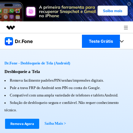
Produtos em destaque
Dr.Fone
Teste Grátis
Criatividade digital com IA generativa
Negócios
Toolkit Completo
Utilitários
Dr.Fone - Desbloqueio de Tela (Android)
Visão geral
Sobre nós
Veja Toolkit Completo >
Desbloqueie a Tela
Productos
Soluções
Remova facilmente padrões/PIN/senhas/impressões digitais.
Sala de imprensa
Para PC
Pule a trava FRP do Android sem PIN ou conta do Google.
Guia & Suporte
Compatível com uma ampla variedade de telefones e tablets Android.
Loja
Para Celular
Solução de desbloqueio segura e confiável. Não requer conhecimento
Ações rápidas
Recursos
técnico.
Online
Dicas
Transferir Dados
Saiba Mais >
Remova Agora
Entrar
Centro de Ajuda