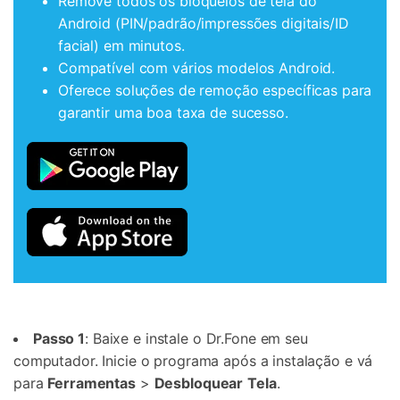
Remove todos os bloqueios de tela do
Android (PIN/padrão/impressões digitais/ID
facial) em minutos.
Compatível com vários modelos Android.
Oferece soluções de remoção específicas para
garantir uma boa taxa de sucesso.
Passo 1
: Baixe e instale o Dr.Fone em seu
computador. Inicie o programa após a instalação e vá
para
Ferramentas
>
Desbloquear
Tela
.