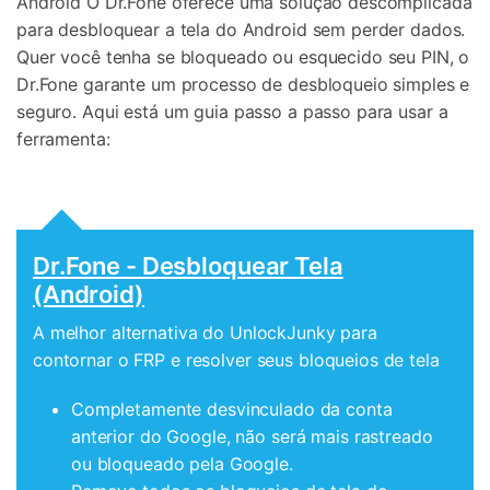
Android O Dr.Fone oferece uma solução descomplicada
para desbloquear a tela do Android sem perder dados.
Quer você tenha se bloqueado ou esquecido seu PIN, o
Dr.Fone garante um processo de desbloqueio simples e
seguro. Aqui está um guia passo a passo para usar a
ferramenta:
Dr.Fone - Desbloquear Tela
(Android)
A melhor alternativa do UnlockJunky para
contornar o FRP e resolver seus bloqueios de tela
Completamente desvinculado da conta
anterior do Google, não será mais rastreado
ou bloqueado pela Google.