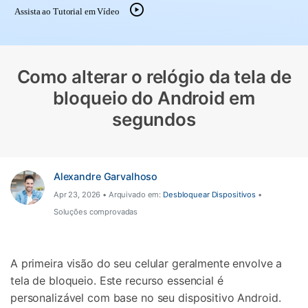
Gerenciador de dados
Ver Todos Os Aplicativos
Assista ao Tutorial em Vídeo
Reparar Celular
Proteção do celular
Como alterar o relógio da tela de
bloqueio do Android em
Encontre Mais Soluções
segundos
Alexandre Garvalhoso
Apr 23, 2026 • Arquivado em:
Desbloquear Dispositivos
•
Soluções comprovadas
A primeira visão do seu celular geralmente envolve a
tela de bloqueio. Este recurso essencial é
personalizável com base no seu dispositivo Android.