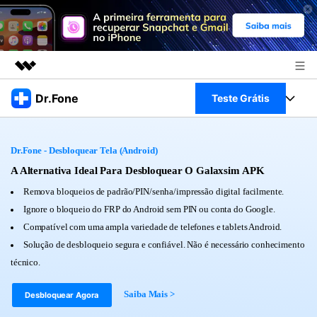
Produtos em destaque
Dr.Fone
Teste Grátis
Criatividade digital com IA generativa
Negócios
Toolkit Completo
Utilitários
Dr.Fone - Desbloquear Tela (Android)
Visão geral
Sobre nós
Veja Toolkit Completo >
A Alternativa Ideal Para Desbloquear O Galaxsim APK
Productos
Soluções
Remova bloqueios de padrão/PIN/senha/impressão digital facilmente.
Sala de imprensa
Para PC
Ignore o bloqueio do FRP do Android sem PIN ou conta do Google.
Guia & Suporte
Compatível com uma ampla variedade de telefones e tablets Android.
Loja
Para Celular
Solução de desbloqueio segura e confiável. Não é necessário conhecimento
Ações rápidas
Recursos
técnico.
Online
Dicas
Transferir Dados
Saiba Mais >
Desbloquear Agora
Entrar
Centro de Ajuda