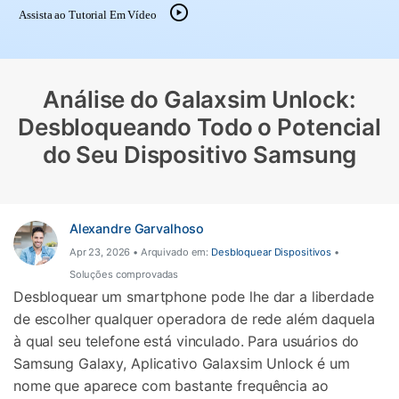
Gerenciador de dados
Ver Todos Os Aplicativos
Assista ao Tutorial Em Vídeo
Reparar Celular
Proteção do celular
Análise do Galaxsim Unlock:
Desbloqueando Todo o Potencial
Encontre Mais Soluções
do Seu Dispositivo Samsung
Alexandre Garvalhoso
Apr 23, 2026 • Arquivado em:
Desbloquear Dispositivos
•
Soluções comprovadas
Desbloquear um smartphone pode lhe dar a liberdade
de escolher qualquer operadora de rede além daquela
à qual seu telefone está vinculado. Para usuários do
Samsung Galaxy, Aplicativo Galaxsim Unlock é um
nome que aparece com bastante frequência ao