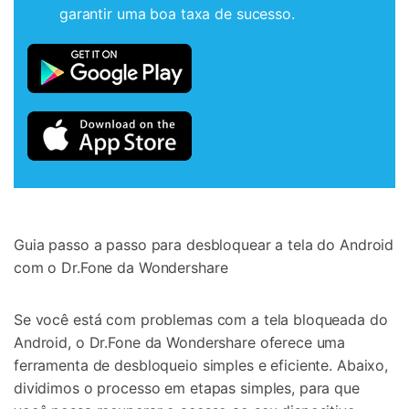
Controle seu celular com Dr.Fone
garantir uma boa taxa de sucesso.
50M+ usuários, 17+ anos
Desbloqueie e repare seu celular
Recupere, proteja e transfira dados faclimente
Tecnologia de IA, sem complicação
Teste Online
Abrir APP
Guia passo a passo para desbloquear a tela do Android
com o Dr.Fone da Wondershare
Se você está com problemas com a tela bloqueada do
Android, o Dr.Fone da Wondershare oferece uma
ferramenta de desbloqueio simples e eficiente. Abaixo,
dividimos o processo em etapas simples, para que