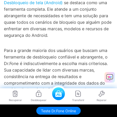
Desbloqueio de tela (Android)
se destaca como uma
ferramenta completa. Ele atende a um conjunto
abrangente de necessidades e tem uma solução para
quase todos os cenários de bloqueio que alguém pode
enfrentar em diversas marcas, modelos e recursos de
segurança do Android.
Para a grande maioria dos usuários que buscam uma
ferramenta de desbloqueio confiável e abrangente, o
Dr.Fone é indiscutivelmente a escolha mais criteriosa.
Sua capacidade de lidar com diversas marcas,
consistência na entrega de resultados e
comprometimento com a integridade dos dados do
usuário são louváveis. Portanto, para qualquer pessoa
em busca de uma ferramenta de desbloqueio confiável
Recuperar
Desbloquear
Transferir
Reparar
que ultrapasse os limites de marca e tipo, o Dr.Fone da
Wondershare-Screen Unlock (Android) é fortemente
Teste Dr.Fone Online
recomendado em vez de seus concorrentes mais