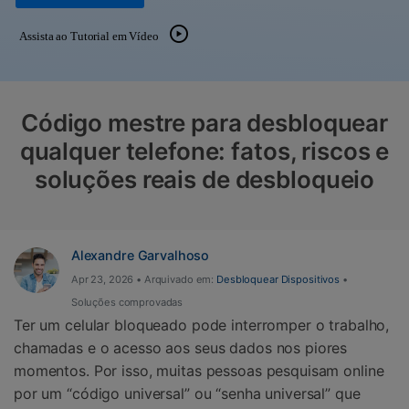
Gerenciador de dados
Ver Todos Os Aplicativos
Assista ao Tutorial em Vídeo
Reparar Celular
Proteção do celular
Código mestre para desbloquear
Encontre Mais Soluções
qualquer telefone: fatos, riscos e
soluções reais de desbloqueio
Alexandre Garvalhoso
Apr 23, 2026 • Arquivado em:
Desbloquear Dispositivos
•
Soluções comprovadas
Ter um celular bloqueado pode interromper o trabalho,
chamadas e o acesso aos seus dados nos piores
momentos. Por isso, muitas pessoas pesquisam online
por um “código universal” ou “senha universal” que