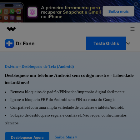
Produtos em destaque
Dr.Fone
Teste Grátis
Criatividade digital com IA generativa
Negócios
Toolkit Completo
Utilitários
Dr.Fone - Desbloqueio de Tela (Android)
Visão geral
Sobre nós
Veja Toolkit Completo >
Desbloqueie um telefone Android sem código mestre - Liberdade
Productos
Soluções
instantânea!
Sala de imprensa
Para PC
Remova bloqueios de padrão/PIN/senha/impressão digital facilmente.
Guia & Suporte
Ignore o bloqueio FRP do Android sem PIN ou conta do Google.
Loja
Para Celular
Compatível com uma ampla variedade de celulares e tablets Android.
Ações rápidas
Recursos
Solução de desbloqueio segura e confiável. Não requer conhecimentos
Online
Dicas
técnicos.
Transferir Dados
Entrar
Saiba Mais >
Desbloquear Agora
Centro de Ajuda