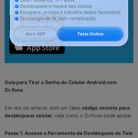
sucesso.
50M+ usuários, 17+ anos
Desbloqueie e repare seu celular
Recupere, proteja e transfira dados faclimente
Tecnologia de IA, sem complicação
Teste Online
Abrir APP
Guia para Tirar a Senha do Celular Android com
Dr.Fone
Em vez de arriscar com um falso
código secreto para
desbloquear celular
, veja como o Dr.Fone pode ajudar:
Passo 1. Acesse a Ferramenta de Desbloqueio de Tela