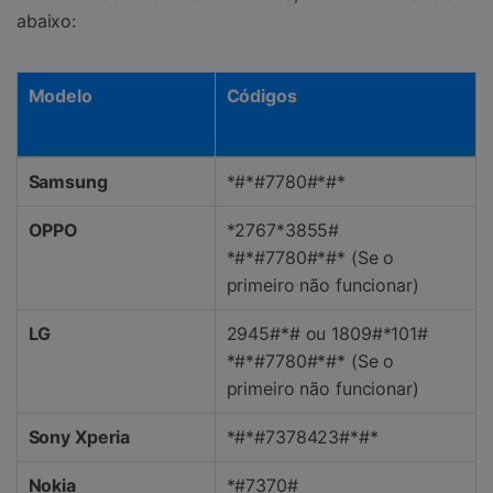
abaixo:
Modelo
Códigos
Samsung
*#*#7780#*#*
OPPO
*2767*3855#
*#*#7780#*#* (Se o
primeiro não funcionar)
LG
2945#*# ou 1809#*101#
*#*#7780#*#* (Se o
primeiro não funcionar)
Sony Xperia
*#*#7378423#*#*
Nokia
*#7370#