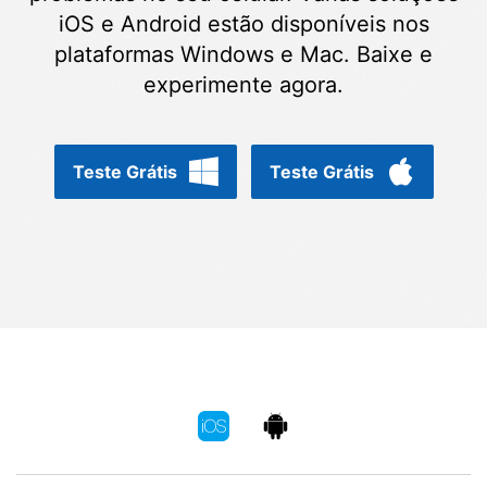
Gerenciador de dados
Ver Todos Os Aplicativos
iOS e Android estão disponíveis nos
plataformas Windows e Mac. Baixe e
Reparar Celular
experimente agora.
Proteção do celular
Encontre Mais Soluções
Teste Grátis
Teste Grátis