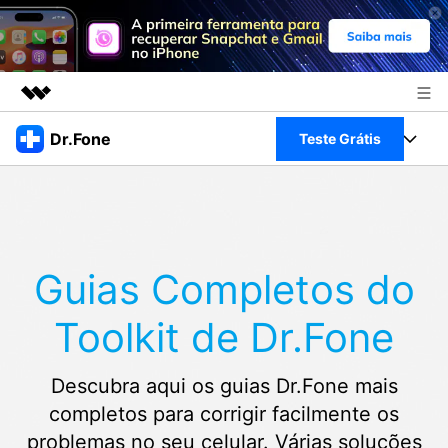
Produtos em destaque
Dr.Fone
Teste Grátis
Criatividade digital com IA generativa
Negócios
Toolkit Completo
Utilitários
Visão geral
Sobre nós
Veja Toolkit Completo >
Productos
Soluções
Guias Completos do
Sala de imprensa
Para PC
Guia & Suporte
Toolkit de Dr.Fone
Loja
Para Celular
Ações rápidas
Recursos
Descubra aqui os guias Dr.Fone mais
Online
Dicas
Transferir Dados
completos para corrigir facilmente os
Entrar
problemas no seu celular. Várias soluções
Centro de Ajuda