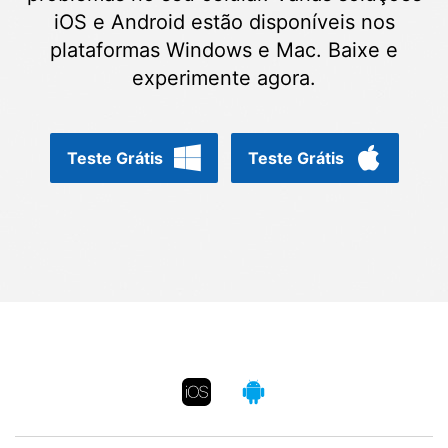
Gerenciador de dados
Ver Todos Os Aplicativos
iOS e Android estão disponíveis nos
plataformas Windows e Mac. Baixe e
Reparar Celular
experimente agora.
Proteção do celular
Encontre Mais Soluções
Teste Grátis
Teste Grátis