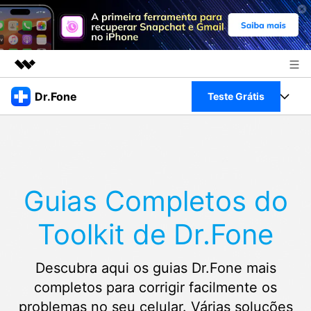
Produtos em destaque
Dr.Fone
Teste Grátis
Criatividade digital com IA generativa
Negócios
Toolkit Completo
Utilitários
Visão geral
Sobre nós
Veja Toolkit Completo >
Productos
Soluções
Guias Completos do
Sala de imprensa
Para PC
Guia & Suporte
Toolkit de Dr.Fone
Loja
Para Celular
Ações rápidas
Recursos
Descubra aqui os guias Dr.Fone mais
Online
Dicas
Transferir Dados
completos para corrigir facilmente os
Entrar
problemas no seu celular. Várias soluções
Centro de Ajuda