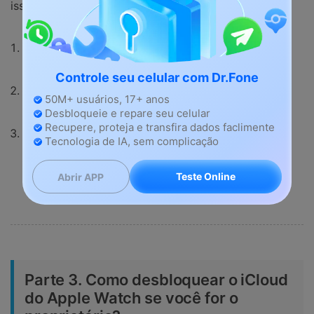
isso em "Encontre meu iPhone":
Volte para o site do iCloud e clique em "Encontrar
iPhone".
Controle seu celular com Dr.Fone
Clique em "Todos os dispositivos" e selecione seu
50M+ usuários, 17+ anos
Apple Watch.
Desbloqueie e repare seu celular
Recupere, proteja e transfira dados faclimente
Se 'Marcar como perdido' estiver habilitado, clique
Tecnologia de IA, sem complicação
para desabilitá-lo.
Teste Online
Abrir APP
Parte 3. Como desbloquear o iCloud
do Apple Watch se você for o