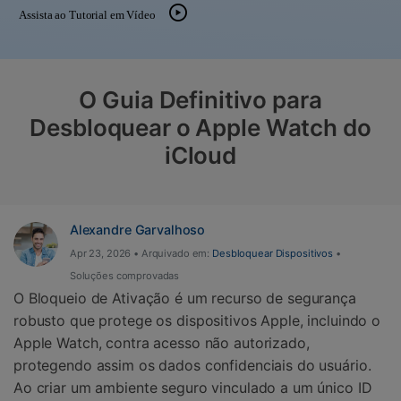
Gerenciador de dados
Ver Todos Os Aplicativos
Assista ao Tutorial em Vídeo
Reparar Celular
Proteção do celular
O Guia Definitivo para
Desbloquear o Apple Watch do
Encontre Mais Soluções
iCloud
Alexandre Garvalhoso
Apr 23, 2026 • Arquivado em:
Desbloquear Dispositivos
•
Soluções comprovadas
O Bloqueio de Ativação é um recurso de segurança
robusto que protege os dispositivos Apple, incluindo o
Apple Watch, contra acesso não autorizado,
protegendo assim os dados confidenciais do usuário.
Ao criar um ambiente seguro vinculado a um único ID