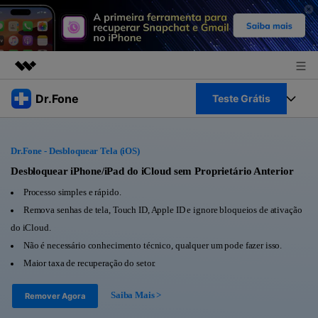
Produtos em destaque
Dr.Fone
Teste Grátis
Criatividade digital com IA generativa
Negócios
Toolkit Completo
Utilitários
Dr.Fone - Desbloquear Tela (iOS)
Visão geral
Sobre nós
Veja Toolkit Completo >
Desbloquear iPhone/iPad do iCloud sem Proprietário Anterior
Productos
Soluções
Processo simples e rápido.
Sala de imprensa
Para PC
Remova senhas de tela, Touch ID, Apple ID e ignore bloqueios de ativação
Guia & Suporte
do iCloud.
Loja
Para Celular
Não é necessário conhecimento técnico, qualquer um pode fazer isso.
Ações rápidas
Recursos
Maior taxa de recuperação do setor.
Online
Dicas
Transferir Dados
Saiba Mais >
Remover Agora
Entrar
Centro de Ajuda