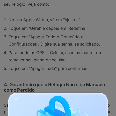
seu relógio. Veja como:
No seu Apple Watch, vá em "Ajustes".
Toque em 'Geral' e depois em 'Redefinir'
Toque em "Apagar Todo o Conteúdo e
Configurações". Digite sua senha, se solicitado.
Para modelos GPS + Celular, escolha manter ou
remover seu plano de celular.
Toque em "Apagar Tudo" para confirmar.
4. Garantindo que o Relógio Não seja Marcado
como Perdido
Se o seu Apple Watch for marcado como perdido, isso
poderá interferir no processo de desbloqueio. Verifique