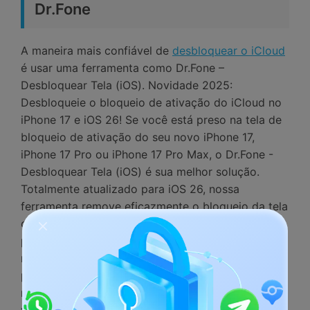
Dr.Fone
A maneira mais confiável de
desbloquear o iCloud
é usar uma ferramenta como Dr.Fone –
Desbloquear Tela (iOS). Novidade 2025:
Desbloqueie o bloqueio de ativação do iCloud no
iPhone 17 e iOS 26! Se você está preso na tela de
bloqueio de ativação do seu novo iPhone 17,
iPhone 17 Pro ou iPhone 17 Pro Max, o Dr.Fone -
Desbloquear Tela (iOS) é sua melhor solução.
Totalmente atualizado para iOS 26, nossa
ferramenta remove eficazmente o bloqueio da tela
do iPhone 17 sem a senha, funcionando
perfeitamente com todos os modelos mais
recentes. Com suporte nativo ao iOS 26, você
pode desbloquear iCloud no iPhone 17
rapidamente e com segurança. Não importa se