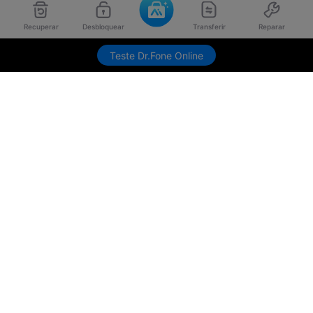
Recuperar
Desbloquear
Transferir
Reparar
Teste Dr.Fone Online
Produtos Maravilhosos
Wondershare
Explore IA
Centro de Ajuda