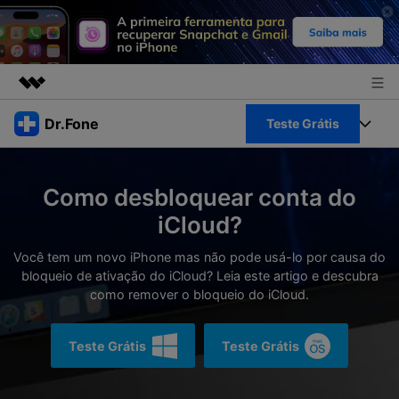
Produtos em destaque
Dr.Fone
Teste Grátis
Criatividade digital com IA generativa
Negócios
Toolkit Completo
Utilitários
Como desbloquear conta do
Visão geral
Sobre nós
Veja Toolkit Completo >
iCloud?
Productos
Soluções
Sala de imprensa
Você tem um novo iPhone mas não pode usá-lo por causa do
Para PC
Guia & Suporte
bloqueio de ativação do iCloud? Leia este artigo e descubra
como remover o bloqueio do iCloud.
Loja
Para Celular
Ações rápidas
Recursos
Teste Grátis
Teste Grátis
Online
Dicas
Transferir Dados
Entrar
Centro de Ajuda