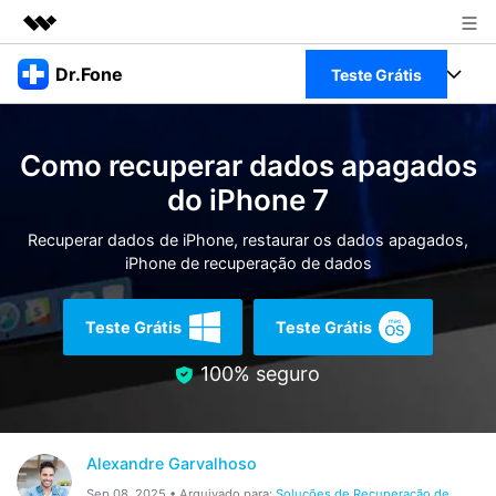
Produtos em destaque
Dr.Fone
Teste Grátis
Criatividade digital com IA generativa
Negócios
Toolkit Completo
Utilitários
Como recuperar dados apagados
Visão geral
Sobre nós
Veja Toolkit Completo >
do iPhone 7
Productos
Soluções
Sala de imprensa
Recuperar dados de iPhone, restaurar os dados apagados,
Para PC
Guia & Suporte
iPhone de recuperação de dados
Loja
Para Celular
Ações rápidas
Recursos
Teste Grátis
Teste Grátis
Online
Dicas
100% seguro
Transferir Dados
Entrar
Centro de Ajuda
Gerenciador de dados
Ver Todos Os Aplicativos
Alexandre Garvalhoso
Reparar Celular
Sep 08, 2025 • Arquivado para:
Soluções de Recuperação de