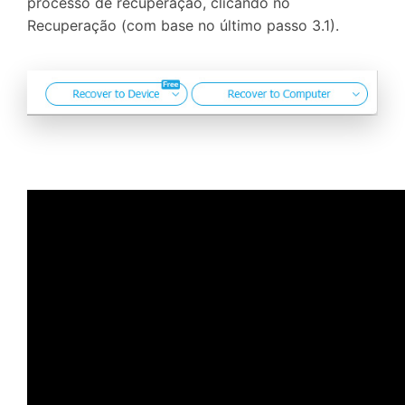
processo de recuperação, clicando no
Recuperação (com base no último passo 3.1).