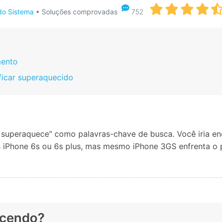
Apagador de Dados
do Sistema
• Soluções comprovadas
752
Ver todos os produtos
 do iTunes
Apagar
Apagar
dados
dados
iPhone
Android
Ver Todos Os Aplicativos
mento
 ficar superaquecido
e superaquece" como palavras-chave de busca. Você iria e
s iPhone 6s ou 6s plus, mas mesmo iPhone 3GS enfrenta o
ecendo?