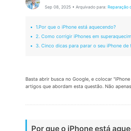
Sep 08, 2025 • Arquivado para:
Reparação 
Consertar erros
Abrir APP
1.Por que o iPhone está aquecendo?
Abrir APP
2. Como corrigir iPhones em superaqueci
3. Cinco dicas para parar o seu iPhone de
Abrir APP
Abrir APP
Basta abrir busca no Google, e colocar "iPhon
artigos que abordam esta questão. Não apena
Por que o iPhone está aqu