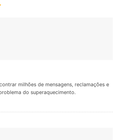
Localização Virtual
Mudar Localização iOS e
Android
ncontrar milhões de mensagens, reclamações e
 problema do superaquecimento.