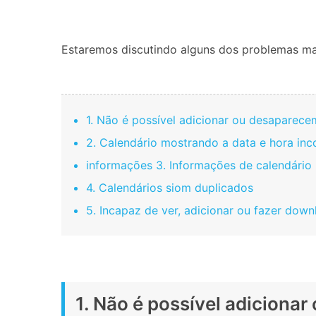
Consertar erros
Abrir APP
Estaremos discutindo alguns dos problemas ma
Abrir APP
1. Não é possível adicionar ou desaparec
2. Calendário mostrando a data e hora inc
Abrir APP
Abrir APP
informações
3. Informações de calendário
4. Calendários siom duplicados
5. Incapaz de ver, adicionar ou fazer dow
1. Não é possível adiciona