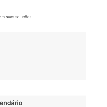
Localização Virtual
Mudar Localização iOS e
Android
om suas soluções.
lendário