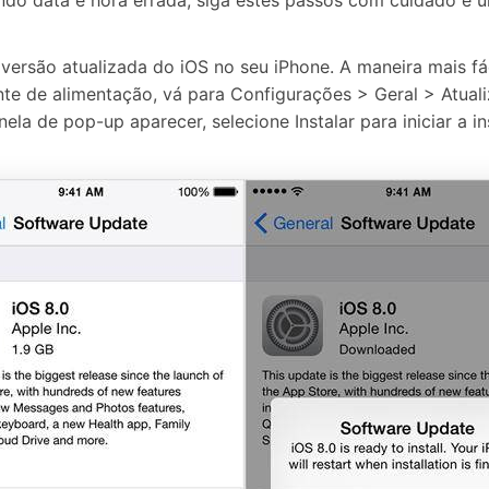
do data e hora errada, siga estes passos com cuidado e u
ersão atualizada do iOS no seu iPhone. A maneira mais fáci
nte de alimentação, vá para Configurações > Geral > Atual
ela de pop-up aparecer, selecione Instalar para iniciar a in