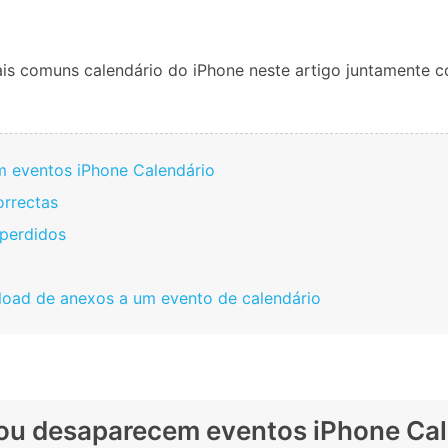
Apagador de Dados
Ver todos os produtos
 do iTunes
Apagar
Apagar
dados
dados
is comuns calendário do iPhone neste artigo juntamente c
iPhone
Android
Ver Todos Os Aplicativos
em eventos iPhone Calendário
orrectas
 perdidos
nload de anexos a um evento de calendário
r ou desaparecem eventos iPhone Ca