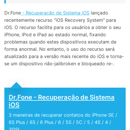
Dr.Fone
- Recuperação de Sistema iOS
lançado
recentemente recurso "iOS Recovery System" para
iOS. O recurso facilita para os usuários a obter o seu
iPhone, iPod e iPad ao estado normal, fixando
problemas quando estes dispositivos executam de
forma anormal. No entanto, o uso do recurso será
atualizado para a versão mais recente do iOS e torna-
se um dispositivo não-jailbroken e bloqueado re-.
Dr.Fone - Recuperação de Sistema
iOS
3 maneiras de recuperar contatos do iPhone SE /
6S Plus / 6S / 6 Plus / 6 / 5S / 5C / 5 / 4S / 4 /
3GS!