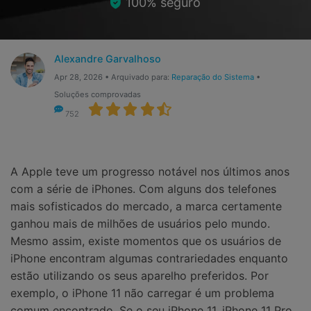
100% seguro
Gerenciador de dados
Ver Todos Os Aplicativos
Reparar Celular
Alexandre Garvalhoso
Proteção do celular
Apr 28, 2026 • Arquivado para:
Reparação do Sistema
•
Soluções comprovadas
Encontre Mais Soluções
752
A Apple teve um progresso notável nos últimos anos
com a série de iPhones. Com alguns dos telefones
mais sofisticados do mercado, a marca certamente
ganhou mais de milhões de usuários pelo mundo.
Mesmo assim, existe momentos que os usuários de
iPhone encontram algumas contrariedades enquanto
estão utilizando os seus aparelho preferidos. Por
exemplo, o iPhone 11 não carregar é um problema
comum encontrado. Se o seu iPhone 11, iPhone 11 Pro,