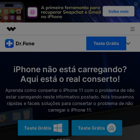
Produtos em destaque
Dr.Fone
Teste Grátis
Criatividade digital com IA generativa
Negócios
Toolkit Completo
Utilitários
iPhone não está carregando?
Visão geral
Sobre nós
Veja Toolkit Completo >
Aqui está o real conserto!
Productos
Soluções
Sala de imprensa
Aprenda como consertar o iPhone 11 com o problema de não
Para PC
Guia & Suporte
estar carregando neste informativo postado. Nós trouxemos
rápidas e fáceis soluções para consertar o problema de não
Loja
Para Celular
carregar o iPhone 11.
Ações rápidas
Recursos
Online
Dicas
Teste Grátis
Teste Grátis
Transferir Dados
Entrar
Centro de Ajuda