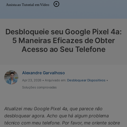
Gerenciador de dados
Ver Todos Os Aplicativos
Assista ao Tutorial em Vídeo
Reparar Celular
Proteção do celular
Desbloqueie seu Google Pixel 4a:
5 Maneiras Eficazes de Obter
Encontre Mais Soluções
Acesso ao Seu Telefone
Alexandre Garvalhoso
Apr 23, 2026 • Arquivado em:
Desbloquear Dispositivos
•
Soluções comprovadas
Atualizei meu Google Pixel 4a, que parece não
desbloquear agora. Acho que há algum problema
técnico com meu telefone. Por favor, me oriente sobre