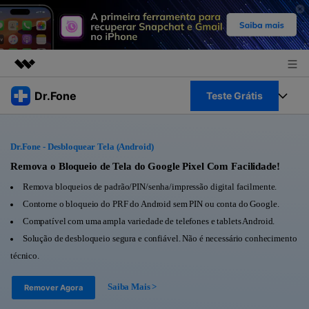
Produtos em destaque
Dr.Fone
Teste Grátis
Criatividade digital com IA generativa
Negócios
Toolkit Completo
Utilitários
Dr.Fone - Desbloquear Tela (Android)
Visão geral
Sobre nós
Veja Toolkit Completo >
Remova o Bloqueio de Tela do Google Pixel Com Facilidade!
Productos
Soluções
Remova bloqueios de padrão/PIN/senha/impressão digital facilmente.
Sala de imprensa
Para PC
Contorne o bloqueio do PRF do Android sem PIN ou conta do Google.
Guia & Suporte
Compatível com uma ampla variedade de telefones e tablets Android.
Loja
Para Celular
Solução de desbloqueio segura e confiável. Não é necessário conhecimento
Ações rápidas
Recursos
técnico.
Online
Dicas
Transferir Dados
Saiba Mais >
Remover Agora
Entrar
Centro de Ajuda