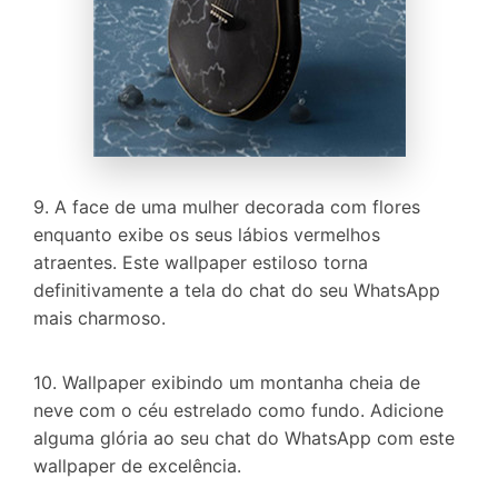
Controle seu celular com Dr.Fone
50M+ usuários, 17+ anos
Desbloqueie e repare seu celular
Recupere, proteja e transfira dados faclimente
Tecnologia de IA, sem complicação
Teste Online
Abrir APP
9. A face de uma mulher decorada com flores
enquanto exibe os seus lábios vermelhos
atraentes. Este wallpaper estiloso torna
definitivamente a tela do chat do seu WhatsApp
mais charmoso.
10. Wallpaper exibindo um montanha cheia de
neve com o céu estrelado como fundo. Adicione
alguma glória ao seu chat do WhatsApp com este
wallpaper de excelência.