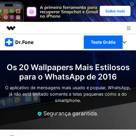
Produtos em destaque
Dr.Fone
Teste Grátis
Criatividade digital com IA generativa
Negócios
Toolkit Completo
Utilitários
Os 20 Wallpapers Mais Estilosos
Visão geral
Sobre nós
Veja Toolkit Completo >
para o WhatsApp de 2016
Productos
Soluções
Sala de imprensa
O aplicativo de mensagens mais usado e popular, WhatsApp,
Para PC
Guia & Suporte
já não está limitado somente a telas pequenas como a do
smartphone.
Loja
Para Celular
Ações rápidas
Recursos
Segurança garantida.
Online
Dicas
Transferir Dados
Entrar
Centro de Ajuda