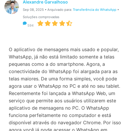
Gerenciador de dados
Alexandre Garvalhoso
Ver Todos Os Aplicativos
Sep 08, 2025 • Arquivado para:
Transferência do WhatsApp
•
Reparar Celular
Soluções comprovadas
594
Proteção do celular
Encontre Mais Soluções
O aplicativo de mensagens mais usado e popular,
WhatsApp, já não está limitado somente a telas
pequenas como a do smartphone. Agora, a
conectividade do WhatsApp foi alargada para as
telas maiores. De uma forma simples, você pode
agora usar o WhatsApp no PC e até no seu tablet.
Recentemente foi lançada a WhatsApp Web, um
serviço que permite aos usuários utilizarem este
aplicativo de mensagens no PC. O WhatsApp
funciona perfeitamente no computador e está
disponível através do navegador Chrome. Por isso
agora você já pode acessar o WhatsApp em