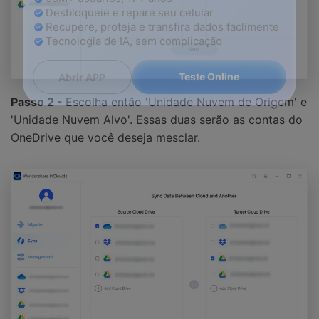
Controle seu celular com Dr.Fone
50M+ usuários, 17+ anos
Desbloqueie e repare seu celular
Recupere, proteja e transfira dados faclimente
Tecnologia de IA, sem complicação
Passo 2 -
Escolha então 'Unidade Nuvem de Origem' e
Teste Online
Abrir APP
'Unidade Nuvem Alvo'. Essas duas serão as contas do
OneDrive que você deseja mesclar.