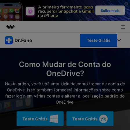
Produtos em destaque
Dr.Fone
Teste Grátis
Criatividade digital com IA generativa
Negócios
Toolkit Completo
Utilitários
Como Mudar de Conta do
Visão geral
Sobre nós
Veja Toolkit Completo >
OneDrive?
Productos
Soluções
Sala de imprensa
Neste artigo, você terá uma ideia de como trocar de conta do
Para PC
Guia & Suporte
OneDrive. Isso também fornecerá informações sobre como
fazer login em várias contas e alterar a localização padrão do
Loja
Para Celular
OneDrive.
Ações rápidas
Recursos
Online
Dicas
Teste Grátis
Teste Grátis
Transferir Dados
Entrar
Centro de Ajuda