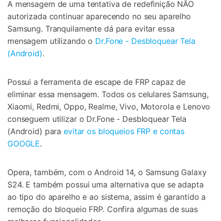
Controle seu celular com Dr.Fone
A mensagem de uma tentativa de redefinição NÃO
autorizada continuar aparecendo no seu aparelho
50M+ usuários, 17+ anos
Desbloqueie e repare seu celular
Samsung. Tranquilamente dá para evitar essa
Recupere, proteja e transfira dados faclimente
mensagem utilizando o
Dr.Fone - Desbloquear Tela
Tecnologia de IA, sem complicação
(Android)
.
Teste Online
Abrir APP
Possui a ferramenta de escape de FRP capaz de
eliminar essa mensagem. Todos os celulares Samsung,
Xiaomi, Redmi, Oppo, Realme, Vivo, Motorola e Lenovo
conseguem utilizar o Dr.Fone - Desbloquear Tela
(Android) para
evitar os bloqueios FRP e contas
GOOGLE
.
Opera, também, com o Android 14, o Samsung Galaxy
S24. E também possui uma alternativa que se adapta
ao tipo do aparelho e ao sistema, assim é garantido a
remoção do bloqueio FRP. Confira algumas de suas