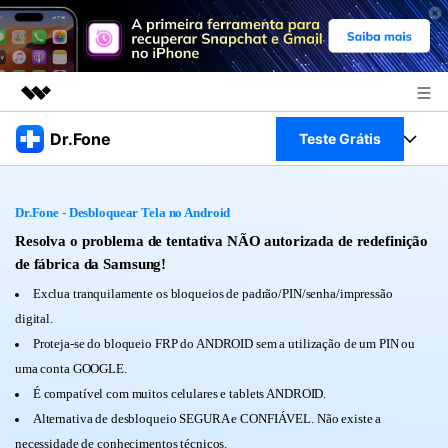
Produtos em destaque
Dr.Fone
Teste Grátis
Criatividade digital com IA generativa
Negócios
Toolkit Completo
Utilitários
Dr.Fone - Desbloquear Tela no Android
Visão geral
Sobre nós
Veja Toolkit Completo >
Resolva o problema de tentativa NÃO autorizada de redefinição
Productos
Soluções
de fábrica da Samsung!
Sala de imprensa
Para PC
Exclua tranquilamente os bloqueios de padrão/PIN/senha/impressão
Guia & Suporte
digital.
Loja
Para Celular
Proteja-se do bloqueio FRP do ANDROID sem a utilização de um PIN ou
Ações rápidas
Recursos
uma conta GOOGLE.
Online
Dicas
É compatível com muitos celulares e tablets ANDROID.
Transferir Dados
Alternativa de desbloqueio SEGURA e CONFIÁVEL. Não existe a
Entrar
Centro de Ajuda
necessidade de conhecimentos técnicos.