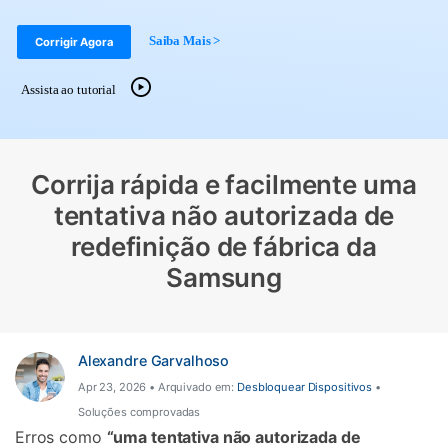
Gerenciador de dados
Ver Todos Os Aplicativos
Saiba Mais >
Corrigir Agora
Reparar Celular
Proteção do celular
Assista ao tutorial
Encontre Mais Soluções
Corrija rápida e facilmente uma
tentativa não autorizada de
redefinição de fábrica da
Samsung
Alexandre Garvalhoso
Apr 23, 2026 • Arquivado em:
Desbloquear Dispositivos
•
Soluções comprovadas
Erros como
“uma tentativa não autorizada de