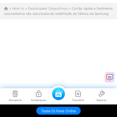
>
How-to
>
Desbloquear Dispositivos
> Corrija rápida e facilmente
uma tentativa não autorizada de redefinição de fábrica da Samsung
Recuperar
Desbloquear
Transferir
Reparar
Teste Dr.Fone Online