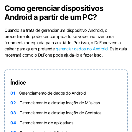
Proteção do celular
Como gerenciar dispositivos
Android a partir de um PC?
Encontre Mais Soluções
Quando se trata de gerenciar um dispositivo Android, o
procedimento pode ser complicado se você não tiver uma
ferramenta adequada para auxiliá-lo. Por isso, o Dr.Fone vem a
calhar para quem pretende
gerenciar dados no Android
. Este guia
mostrará como o Dr.Fone pode ajudá-lo a fazer isso.
Índice
01
Gerenciamento de dados do Android
02
Gerenciamento e desduplicação de Músicas
03
Gerenciamento e desduplicação de Contatos
04
Gerenciamento de aplicativos