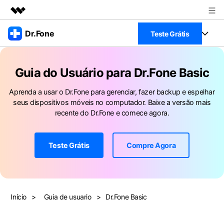
Produtos em destaque
Dr.Fone
Teste Grátis
Criatividade digital com IA generativa
Negócios
Toolkit Completo
Utilitários
Guia do Usuário para Dr.Fone Basic
Visão geral
Veja Toolkit Completo >
Sobre nós
Productos
Soluções
Aprenda a usar o Dr.Fone para gerenciar, fazer backup e espelhar
seus dispositivos móveis no computador. Baixe a versão mais
Sala de imprensa
Para PC
recente do Dr.Fone e comece agora.
Guia & Suporte
Loja
Para Celular
Ações rápidas
Teste Grátis
Compre Agora
Recursos
Online
Dicas
Transferir Dados
Entrar
Centro de Ajuda
Gerenciador de dados
Ver Todos Os Aplicativos
Início
>
Guia de usuario
>
Dr.Fone Basic
Reparar Celular