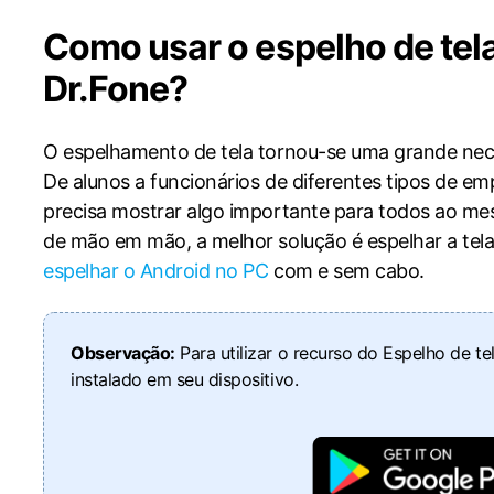
dados
dados
do iTunes
iPhone
Android
Como usar o espelho de tel
Dr.Fone?
Ver Todos Os Aplicativos
O espelhamento de tela tornou-se uma grande nece
De alunos a funcionários de diferentes tipos de e
precisa mostrar algo importante para todos ao me
de mão em mão, a melhor solução é espelhar a tel
espelhar o Android no PC
com e sem cabo.
Observação:
Para utilizar o recurso do Espelho de tel
instalado em seu dispositivo.