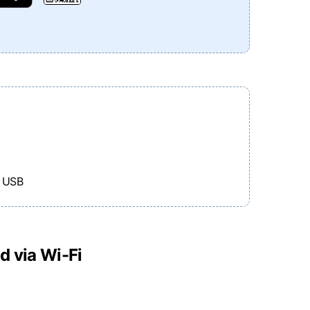
o USB
d via Wi-Fi