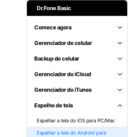
Dr.Fone Basic
Consertar erros 
Abrir APP
Comece agora
Abrir APP
Gerenciador de celular
Abrir APP
Backup do celular
Abrir APP
Gerenciador do iCloud
Gerenciador do iTunes
Espelho de tela
Espelhar a tela do iOS para PC/Mac
Espelhar a tela do Android para