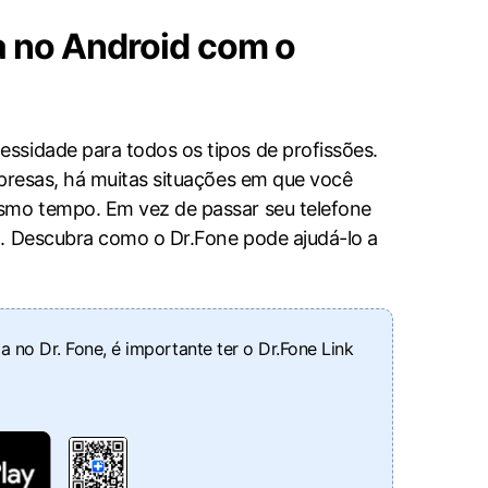
Localização Virtual
a no Android com o
Mudar Localização iOS e
Android
ssidade para todos os tipos de profissões.
mpresas, há muitas situações em que você
smo tempo. Em vez de passar seu telefone
a. Descubra como o Dr.Fone pode ajudá-lo a
a no Dr. Fone, é importante ter o Dr.Fone Link