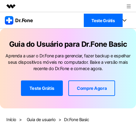
Produtos em destaque
Dr.Fone
Teste Grátis
Criatividade digital com IA generativa
Negócios
Toolkit Completo
Utilitários
Guia do Usuário para Dr.Fone Basic
Visão geral
Veja Toolkit Completo >
Sobre nós
Productos
Soluções
Aprenda a usar o Dr.Fone para gerenciar, fazer backup e espelhar
seus dispositivos móveis no computador. Baixe a versão mais
Sala de imprensa
Para PC
recente do Dr.Fone e comece agora.
Guia & Suporte
Loja
Para Celular
Ações rápidas
Teste Grátis
Compre Agora
Recursos
Online
Dicas
Transferir Dados
Entrar
Centro de Ajuda
Gerenciador de dados
Ver Todos Os Aplicativos
Início
>
Guia de usuario
>
Dr.Fone Basic
Reparar Celular