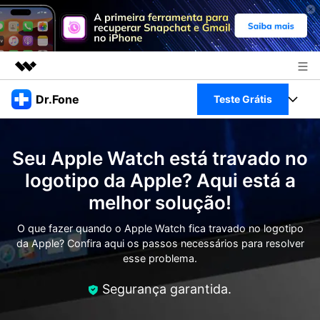
Produtos em destaque
Dr.Fone
Teste Grátis
Criatividade digital com IA generativa
Negócios
Toolkit Completo
Utilitários
Seu Apple Watch está travado no
Visão geral
Sobre nós
Veja Toolkit Completo >
logotipo da Apple? Aqui está a
Productos
Soluções
melhor solução!
Sala de imprensa
Para PC
Guia & Suporte
O que fazer quando o Apple Watch fica travado no logotipo
Loja
da Apple? Confira aqui os passos necessários para resolver
Para Celular
Ações rápidas
esse problema.
Recursos
Online
Dicas
Segurança garantida.
Transferir Dados
Entrar
Centro de Ajuda