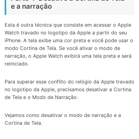
Controle seu celular com Dr.Fone
e a narração
50M+ usuários, 17+ anos
Desbloqueie e repare seu celular
Esta é outra técnica que consiste em acessar o Apple
Recupere, proteja e transfira dados faclimente
Tecnologia de IA, sem complicação
Watch travado no logotipo da Apple a partir do seu
iPhone. A tela exibe uma cor preta e você pode usar o
Teste Online
Abrir APP
modo Cortina de Tela. Se você ativar o modo de
narração, o Apple Watch exibirá uma tela preta e será
reiniciado.
Para superar esse conflito do relógio da Apple travado
no logotipo da Apple, precisamos desativar a Cortina
de Tela e o Modo de Narração.
Vejamos como desativar o modo de narração e a
Cortina de Tela.