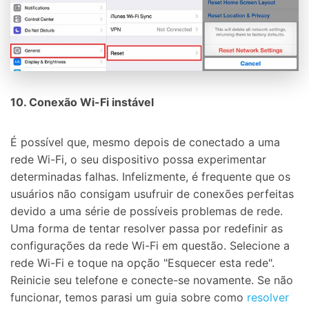
Controle seu celular com Dr.Fone
50M+ usuários, 17+ anos
Desbloqueie e repare seu celular
Recupere, proteja e transfira dados faclimente
Tecnologia de IA, sem complicação
Teste Online
Abrir APP
10. Conexão Wi-Fi instável
É possível que, mesmo depois de conectado a uma
rede Wi-Fi, o seu dispositivo possa experimentar
determinadas falhas. Infelizmente, é frequente que os
usuários não consigam usufruir de conexões perfeitas
devido a uma série de possíveis problemas de rede.
Uma forma de tentar resolver passa por redefinir as
configurações da rede Wi-Fi em questão. Selecione a
rede Wi-Fi e toque na opção "Esquecer esta rede".
Reinicie seu telefone e conecte-se novamente. Se não
funcionar, temos parasi um guia sobre como
resolver