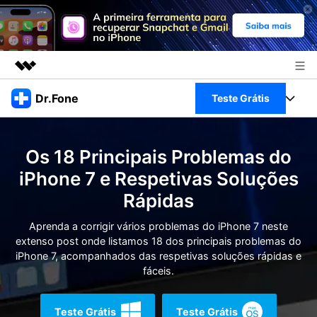
Produtos em destaque
Dr.Fone
Teste Grátis
Criatividade digital com IA generativa
Negócios
Toolkit Completo
Utilitários
Os 18 Principais Problemas do
Visão geral
Sobre nós
Veja Toolkit Completo >
iPhone 7 e Respetivas Soluções
Productos
Soluções
Rápidas
Sala de imprensa
Para PC
Guia & Suporte
Aprenda a corrigir vários problemas do iPhone 7 neste
Loja
extenso post onde listamos 18 dos principais problemas do
Para Celular
Ações rápidas
iPhone 7, acompanhados das respetivas soluções rápidas e
Recursos
fáceis.
Online
Dicas
Transferir Dados
Entrar
Teste Grátis
Teste Grátis
Centro de Ajuda