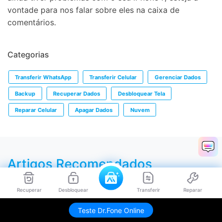
vontade para nos falar sobre eles na caixa de
comentários.
Categorias
Transferir WhatsApp
Transferir Celular
Gerenciar Dados
Backup
Recuperar Dados
Desbloquear Tela
Reparar Celular
Apagar Dados
Nuvem
Artigos Recomendados
Recuperar
Desbloquear
Transferir
Reparar
Teste Dr.Fone Online