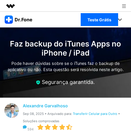
Produtos em destaque
Dr.Fone
Teste Grátis
Criatividade digital com IA generativa
Negócios
Toolkit Completo
Utilitários
Faz backup do iTunes Apps no
Visão geral
Sobre nós
Veja Toolkit Completo >
iPhone / iPad
Productos
Soluções
Sala de imprensa
Pode haver dúvidas sobre se o iTunes faz o backup de
Para PC
Guia & Suporte
aplicativo ou não. Esta questão será resolvida neste artigo.
Loja
Para Celular
Segurança garantida.
Ações rápidas
Recursos
Online
Dicas
Transferir Dados
Entrar
Alexandre Garvalhoso
Centro de Ajuda
Gerenciador de dados
Ver Todos Os Aplicativos
Sep 08, 2025 • Arquivado para:
Transferir Celular para Outro
•
Soluções comprovadas
Reparar Celular
594