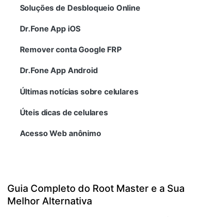
Gerenciador de dados
Ver Todos Os Aplicativos
Soluções de Desbloqueio Online
Reparar Celular
Dr.Fone App iOS
Proteção do celular
Remover conta Google FRP
Dr.Fone App Android
Encontre Mais Soluções
Últimas notícias sobre celulares
Úteis dicas de celulares
Acesso Web anônimo
Guia Completo do Root Master e a Sua
Melhor Alternativa